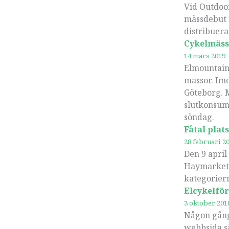
Vid Outdoo
mässdebut 
distribuera
Cykelmäss
14 mars 2019
Elmountainb
massor. Im
Göteborg. 
slutkonsume
söndag.
Fåtal plats
28 februari 2
Den 9 april
Haymarket I
kategoriern
Elcykelfö
3 oktober 201
Någon gång 
webbsida så