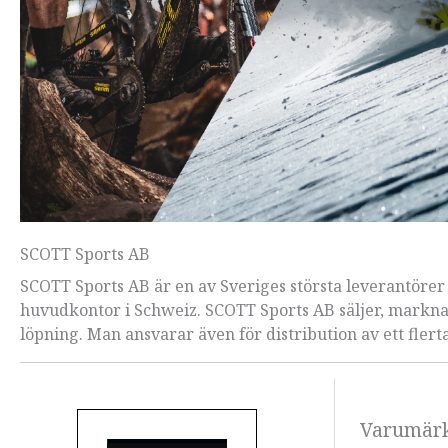
SCOTT Sports AB
SCOTT Sports AB är en av Sveriges största leverantörer
huvudkontor i Schweiz. SCOTT Sports AB säljer, marknad
löpning. Man ansvarar även för distribution av ett fler
Varumär