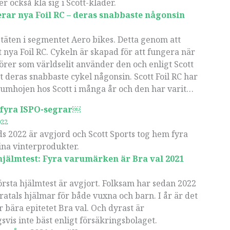
 också klä sig i Scott-kläder.
erar nya Foil RC – deras snabbaste någonsin
ta täten i segmentet Aero bikes. Detta genom att
t nya Foil RC. Cykeln är skapad för att fungera när
örer som världselit använder den och enligt Scott
et deras snabbaste cykel någonsin. Scott Foil RC har
iumhojen hos Scott i många år och den har varit…
 fyra ISPO-segrar￼
022
 2022 är avgjord och Scott Sports tog hem fyra
sina vinterprodukter.
jälmtest: Fyra varumärken är Bra val 2021
örsta hjälmtest är avgjort. Folksam har sedan 2022
ratals hjälmar för både vuxna och barn. I år är det
r bära epitetet Bra val. Och dyrast är
gsvis inte bäst enligt försäkringsbolaget.