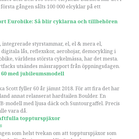
 första gången sålts 100 000 elcyklar på ett
.
t Eurobike: Så blir cyklarna och tillbehören
l, integrerade styrstammar, el, el & mera el,
 digitala lås, reflexskor, aerohojar, democykling i
ike, världens största cykelmässa, har det mesta.
rtfacks utsändes mässrapport från öppningsdagen.
r 60 med jubileumsmodell
 Scott fyller 60 år jämnt 2018. För att fira det har
land annat relanserat hardtailen Boulder. En
B-modell med ljusa däck och Suntourgaffel. Precis
lle vara då.
aftfulla toppturspjäxor
8
ngen som helst tvekan om att toppturspjäxor som