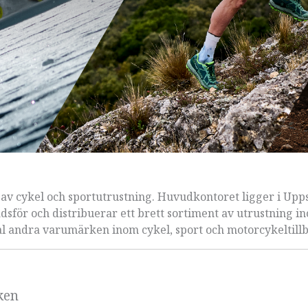
 av cykel och sportutrustning. Huvudkontoret ligger i Upp
sför och distribuerar ett brett sortiment av utrustning i
tal andra varumärken inom cykel, sport och motorcykeltillb
ken