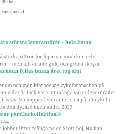
tillbehör
C-Smörjmedel
 års största leverantörer – hela listan
å starka siffror för löparvarumärken och
örer – men allt är inte guld och gröna skogar.
n hann fyllas innan året tog slut
et om och men klarade sig cykelbranschen på
 men det är tack vare att många varor levererades
i höstas. Nu hoppas leverantörerna på att cykeln
tta den dyrare bilen under 2023.
serar pendlarkollektion￼
 2022
ån jobbet sitter många på en Scott-hoj. Nu kan