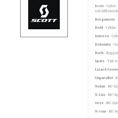
Scott
- Cykel -
och tillbehör.
Bergamont
-
Bold
- Cyklar
Syncros
- Cyk
Dolomite
- Ou
Bach
- Ryggsä
Spatz
- Tält 
Lizard Foot
Unparallel
- K
Nolan
- MC-hj
X-Lite
- MC-hj
Grex
- MC-hjä
N-com
- MC-k