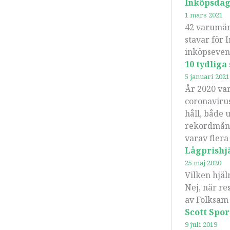
Inköpsdaga
1 mars 2021
42 varumär
stavar för 
inköpsevent
10 tydliga
5 januari 2021
År 2020 var
coronavirus
håll, både 
rekordmånga
varav fler
Lågprishjä
25 maj 2020
Vilken hjäl
Nej, när re
av Folksam 
Scott Spo
9 juli 2019