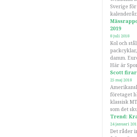
Sverige för
kalenderår
Mässrappor
2019
8 juli 2018
Kol och stå
packcyklar,
damm. Eurob
Här är Spo
Scott fira
25 maj 2018
Amerikanska
företaget b
klassisk MT
som det sku
Trend: Kr
24 januari 201
Det råder i