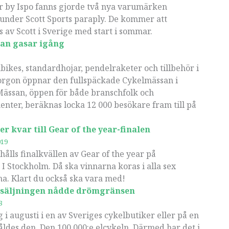
r by Ispo fanns gjorde två nya varumärken
under Scott Sports paraply. De kommer att
s av Scott i Sverige med start i sommar.
an gasar igång
ikes, standardhojar, pendelraketer och tillbehör i
orgon öppnar den fullspäckade Cykelmässan i
Mässan, öppen för både branschfolk och
nter, beräknas locka 12 000 besökare fram till på
er kvar till Gear of the year-finalen
019
 hålls finalkvällen av Gear of the year på
 Stockholm. Då ska vinnarna koras i alla sex
a. Klart du också ska vara med!
rsäljningen nådde drömgränsen
8
i augusti i en av Sveriges cykelbutiker eller på en
ldes den. Den 100 000:e elcykeln. Därmed har det i