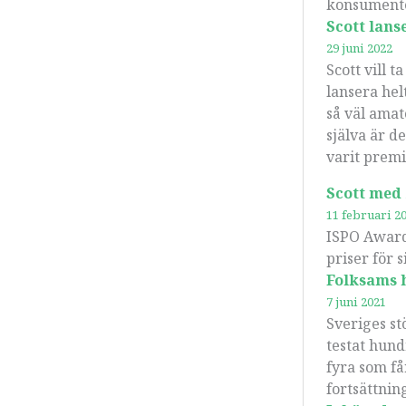
konsumenter
Scott lans
29 juni 2022
Scott vill 
lansera hel
så väl amat
själva är d
varit prem
Scott med
11 februari 2
ISPO Awards
priser för 
Folksams h
7 juni 2021
Sveriges st
testat hund
fyra som få
fortsättnin