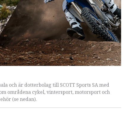
sala och är dotterbolag till SCOTT Sports SA med
nom områdena cykel, vintersport, motorsport och
ehör (se nedan).