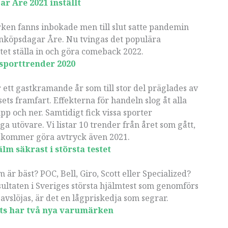
r Åre 2021 inställt
ken fanns inbokade men till slut satte pandemin
Inköpsdagar Åre. Nu tvingas det populära
et ställa in och göra comeback 2022.
 sporttrender 2020
 ett gastkramande år som till stor del präglades av
ets framfart. Effekterna för handeln slog åt alla
upp och ner. Samtidigt fick vissa sporter
 utövare. Vi listar 10 trender från året som gått,
a kommer göra avtryck även 2021.
lm säkrast i största testet
m är bäst? POC, Bell, Giro, Scott eller Specialized?
sultaten i Sveriges största hjälmtest som genomförs
avslöjas, är det en lågpriskedja som segrar.
rts har två nya varumärken