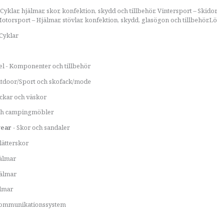
 Cyklar, hjälmar, skor, konfektion, skydd och tillbehör. Vintersport – Skido
Motorsport – Hjälmar, stövlar, konfektion, skydd, glasögon och tillbehör.Lö
 Cyklar
el - Komponenter och tillbehör
tdoor/Sport och skofack/mode
ckar och väskor
och campingmöbler
wear
- Skor och sandaler
lätterskor
älmar
älmar
lmar
ommunikationssystem