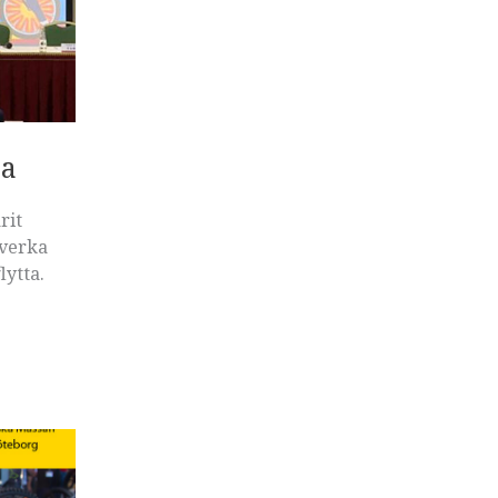
sa
rit
åverka
ytta.