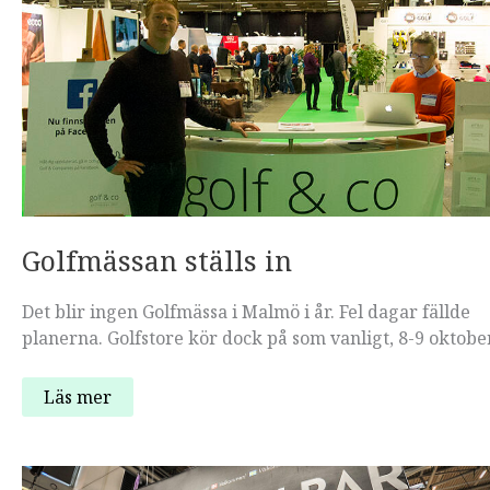
Golfmässan ställs in
Det blir ingen Golfmässa i Malmö i år. Fel dagar fällde
planerna. Golfstore kör dock på som vanligt, 8-9 oktober
Golfmässan
Läs mer
ställs
in