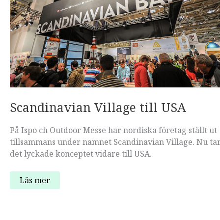
Scandinavian Village till USA
På Ispo ch Outdoor Messe har nordiska företag ställt ut
tillsammans under namnet Scandinavian Village. Nu ta
det lyckade konceptet vidare till USA.
Scandinavian
Läs mer
Village
till
USA