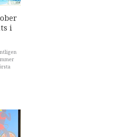
tober
ts i
ntligen
kommer
örsta