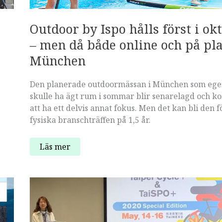
Outdoor by Ispo hålls först i ok
– men då både online och på pla
München
p
Den planerade outdoormässan i München som ege
skulle ha ägt rum i sommar blir senarelagd och 
att ha ett delvis annat fokus. Men det kan bli den f
fysiska branschträffen på 1,5 år.
Outdoor
Läs mer
by
Ispo
hålls
först
i
oktober
–
men
då