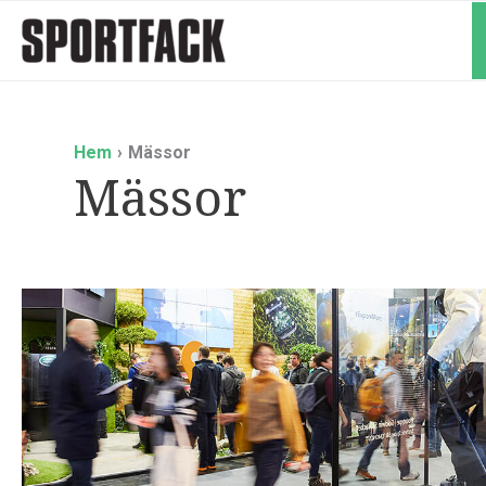
Hoppa
till
innehåll
Hem
Mässor
Mässor