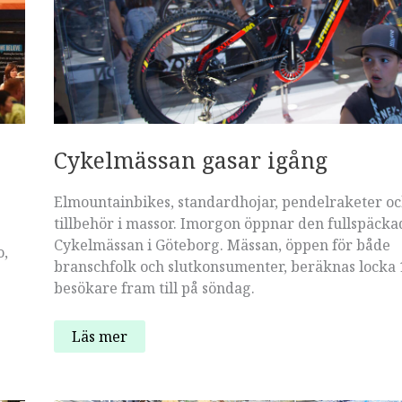
Cykelmässan gasar igång
Elmountainbikes, standardhojar, pendelraketer o
tillbehör i massor. Imorgon öppnar den fullspäcka
Cykelmässan i Göteborg. Mässan, öppen för både
o,
branschfolk och slutkonsumenter, beräknas locka 
besökare fram till på söndag.
Cykelmässan
Läs mer
gasar
igång