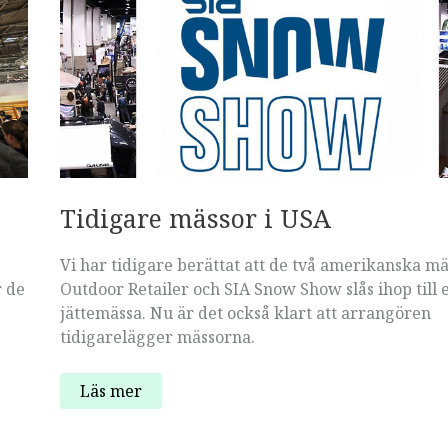
Tidigare mässor i USA
Vi har tidigare berättat att de två amerikanska m
r de
Outdoor Retailer och SIA Snow Show slås ihop till 
jättemässa. Nu är det också klart att arrangören
tidigarelägger mässorna.
Tidigare
Läs mer
mässor
i
USA