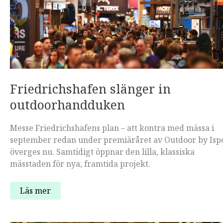
Friedrichshafen slänger in
outdoorhandduken
Messe Friedrichshafens plan – att kontra med mässa i
september redan under premiäråret av Outdoor by Isp
överges nu. Samtidigt öppnar den lilla, klassiska
mässtaden för nya, framtida projekt.
Friedrichshafen
Läs mer
slänger
in
outdoorhandduken