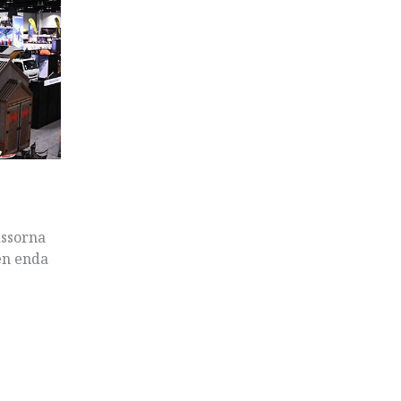
ässorna
en enda