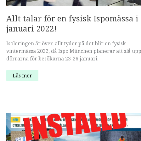
Allt talar för en fysisk Ispomässa i
januari 2022!
Isoleringen är över, allt tyder på det blir en fysisk
vintermässa 2022, då Ispo München planerar att slå up
dörrarna för besökarna 23-26 januari.
Allt
Läs mer
talar
för
en
fysisk
Ispomässa
i
januari
2022!