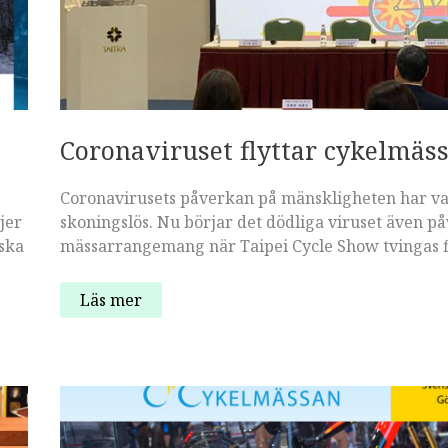
både
online
och
på
plats
i
München
Coronaviruset flyttar cykelmäs
Coronavirusets påverkan på mänskligheten har va
jer
skoningslös. Nu börjar det dödliga viruset även p
nska
mässarrangemang när Taipei Cycle Show tvingas fl
Coronaviruset
Läs mer
flyttar
cykelmässa