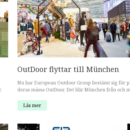
OutDoor flyttar till München
Nu har European Outdoor Group bestämt sig för pl
.
deras mässa OutDoor. Det blir München från och 
OutDoor
Läs mer
flyttar
till
München