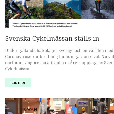
Svenska Cykelmässan ställs in
Under gällande hälsoläge i Sverige och omvärlden med
Coronavirusets utbredning fanns inga större val. Nu väl
därför arrangörerna att ställa in Årets upplaga av Sve
Cykelmässan.
Svenska
Läs mer
Cykelmässan
ställs
in