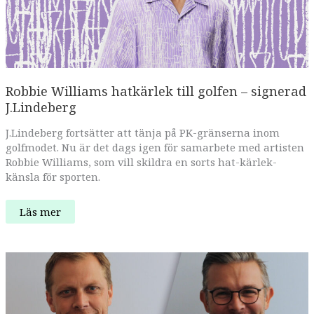
bunkra
upp
med
Robbie Williams hatkärlek till golfen – signerad
J.Lindeberg
J.Lindeberg fortsätter att tänja på PK-gränserna inom
golfmodet. Nu är det dags igen för samarbete med artisten
Robbie Williams, som vill skildra en sorts hat-kärlek-
känsla för sporten.
Robbie
Läs mer
Williams
hatkärlek
till
golfen
–
signerad
J.Lindeberg