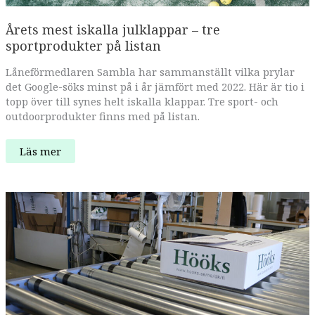
Årets mest iskalla julklappar – tre
sportprodukter på listan
Låneförmedlaren Sambla har sammanställt vilka prylar
det Google-söks minst på i år jämfört med 2022. Här är tio i
topp över till synes helt iskalla klappar. Tre sport- och
outdoorprodukter finns med på listan.
Årets
Läs mer
mest
iskalla
julklappar –
tre
sportprodukter
på
listan