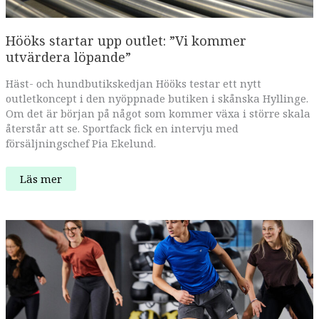
Hööks startar upp outlet: ”Vi kommer
utvärdera löpande”
Häst- och hundbutikskedjan Hööks testar ett nytt
outletkoncept i den nyöppnade butiken i skånska Hyllinge.
Om det är början på något som kommer växa i större skala
återstår att se. Sportfack fick en intervju med
försäljningschef Pia Ekelund.
Hööks
Läs mer
startar
upp
outlet:
”Vi
kommer
utvärdera
löpande”