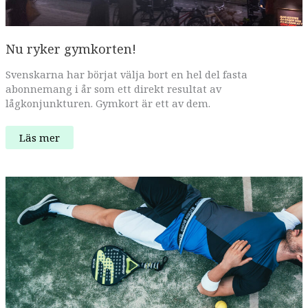
Nu ryker gymkorten!
Svenskarna har börjat välja bort en hel del fasta
abonnemang i år som ett direkt resultat av
lågkonjunkturen. Gymkort är ett av dem.
Nu
Läs mer
ryker
gymkorten!