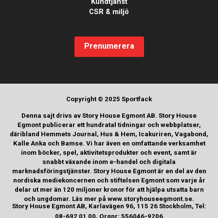
Kundtjänst
CSR & miljö
Prenumerera
Copyright © 2025 Sportfack
Denna sajt drivs av Story House Egmont AB. Story House
Egmont publicerar ett hundratal tidningar och webbplatser,
däribland Hemmets Journal, Hus & Hem, Icakuriren, Vagabond,
Kalle Anka och Bamse. Vi har även en omfattande verksamhet
inom böcker, spel, aktivitetsprodukter och event, samt är
snabbt växande inom e-handel och digitala
marknadsföringstjänster. Story House Egmont är en del av den
nordiska mediekoncernen och stiftelsen Egmont som varje år
delar ut mer än 120 miljoner kronor för att hjälpa utsatta barn
och ungdomar. Läs mer på www.storyhouseegmont.se.
Story House Egmont AB, Karlavägen 96, 115 26 Stockholm, Tel:
08-692 01 00, Orgnr: 556046-9206