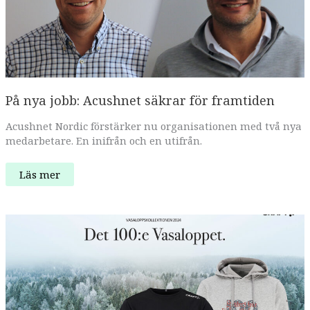
På nya jobb: Acushnet säkrar för framtiden
Acushnet Nordic förstärker nu organisationen med två nya
medarbetare. En inifrån och en utifrån.
På
Läs mer
nya
jobb:
Acushnet
säkrar
för
framtiden