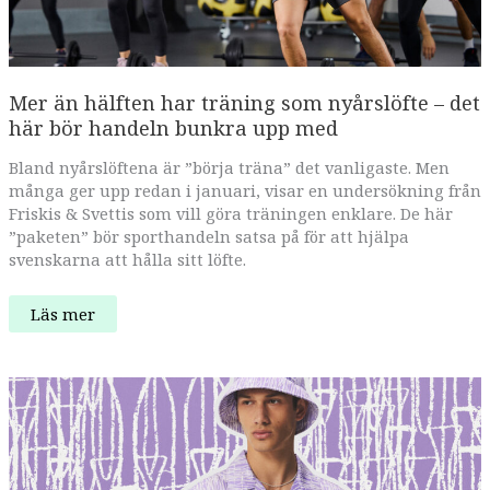
Mer än hälften har träning som nyårslöfte – det
här bör handeln bunkra upp med
Bland nyårslöftena är ”börja träna” det vanligaste. Men
många ger upp redan i januari, visar en undersökning från
Friskis & Svettis som vill göra träningen enklare. De här
”paketen” bör sporthandeln satsa på för att hjälpa
svenskarna att hålla sitt löfte.
Mer
Läs mer
än
hälften
har
träning
som
nyårslöfte
–
det
här
bör
handeln