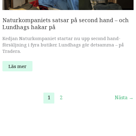
Naturkompaniets satsar på second hand – och
Lundhags hakar på
Kedjan Naturkompaniet startar nu upp second hand-
försäljning i fyra butiker. Lundhags gör detsamma – på
Tradera.
Naturkompaniets
Läs mer
satsar
på
second
hand
–
och
Lundhags
1
2
Nästa
→
hakar
på