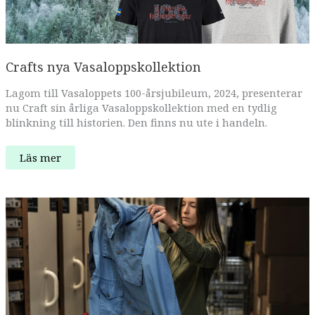
Crafts nya Vasaloppskollektion
Lagom till Vasaloppets 100-årsjubileum, 2024, presenterar
nu Craft sin årliga Vasaloppskollektion med en tydlig
blinkning till historien. Den finns nu ute i handeln.
Crafts
Läs mer
nya
Vasaloppskollektion