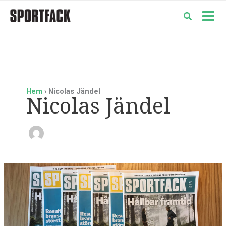
Hoppa
till
Mai
innehåll
Men
Hem
Nicolas Jändel
Nicolas Jändel