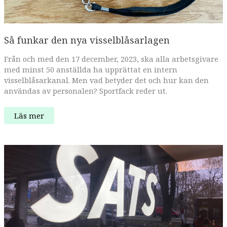
Så funkar den nya visselblåsarlagen
Från och med den 17 december, 2023, ska alla arbetsgivare
med minst 50 anställda ha upprättat en intern
visselblåsarkanal. Men vad betyder det och hur kan den
användas av personalen? Sportfack reder ut.
Så
Läs mer
funkar
den
nya
visselblåsarlagen