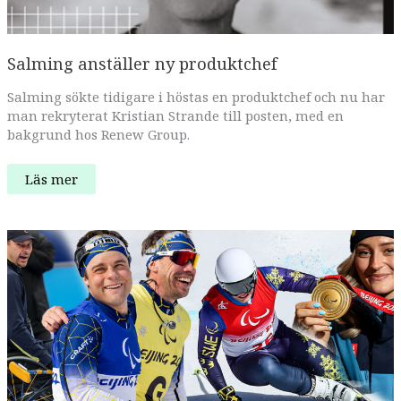
Salming anställer ny produktchef
Salming sökte tidigare i höstas en produktchef och nu har
man rekryterat Kristian Strande till posten, med en
bakgrund hos Renew Group.
Salming
Läs mer
anställer
ny
produktchef