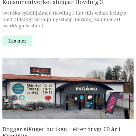
Konsumentverket stoppar Hövding 3
Svenska cykelhjälmen Hövding 3 har tills vidare belagts
med tillfälligt försäljningsstopp. Hövding kommer att
överklaga beslutet.
Konsumentverket
Läs mer
stoppar
Hövding
3
Dogger stänger butiken – efter drygt 60 år i
Norrtälje