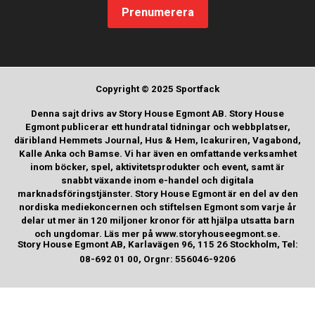
Prenumerera
Copyright © 2025 Sportfack
Denna sajt drivs av Story House Egmont AB. Story House
Egmont publicerar ett hundratal tidningar och webbplatser,
däribland Hemmets Journal, Hus & Hem, Icakuriren, Vagabond,
Kalle Anka och Bamse. Vi har även en omfattande verksamhet
inom böcker, spel, aktivitetsprodukter och event, samt är
snabbt växande inom e-handel och digitala
marknadsföringstjänster. Story House Egmont är en del av den
nordiska mediekoncernen och stiftelsen Egmont som varje år
delar ut mer än 120 miljoner kronor för att hjälpa utsatta barn
och ungdomar. Läs mer på www.storyhouseegmont.se.
Story House Egmont AB, Karlavägen 96, 115 26 Stockholm, Tel:
08-692 01 00, Orgnr: 556046-9206