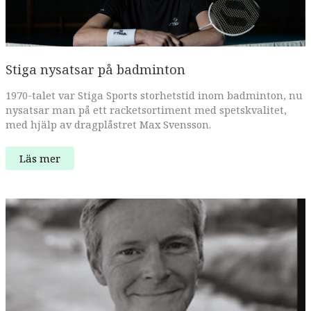
Stiga nysatsar på badminton
1970-talet var Stiga Sports storhetstid inom badminton, nu
nysatsar man på ett racketsortiment med spetskvalitet,
med hjälp av dragplåstret Max Svensson.
Stiga
Läs mer
nysatsar
på
badminton