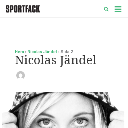
Hoppa
till
Mai
innehåll
Men
Hem
Nicolas Jändel
Sida 2
Nicolas Jändel