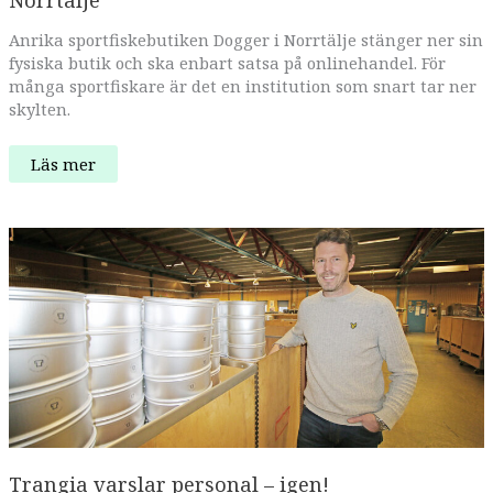
Anrika sportfiskebutiken Dogger i Norrtälje stänger ner sin
fysiska butik och ska enbart satsa på onlinehandel. För
många sportfiskare är det en institution som snart tar ner
skylten.
Dogger
Läs mer
stänger
butiken
–
efter
drygt
60
år
i
Norrtälje
Trangia varslar personal – igen!