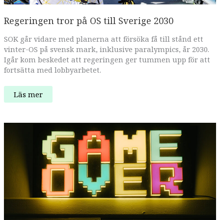
Regeringen tror på OS till Sverige 2030
SOK går vidare med planerna att försöka få till stånd ett
vinter-OS på svensk mark, inklusive paralympics, år 2030.
Igår kom beskedet att regeringen ger tummen upp för att
fortsätta med lobbyarbetet.
Regeringen
Läs mer
tror
på
OS
till
Sverige
2030