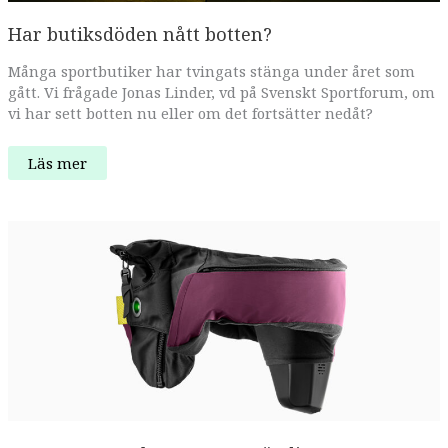
Har butiksdöden nått botten?
Många sportbutiker har tvingats stänga under året som
gått. Vi frågade Jonas Linder, vd på Svenskt Sportforum, om
vi har sett botten nu eller om det fortsätter nedåt?
Har
Läs mer
butiksdöden
nått
botten?