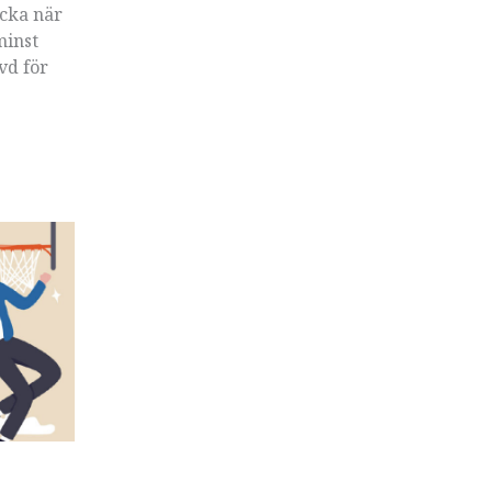
ecka när
minst
vd för