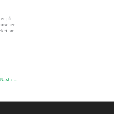
der på
ranschen
ycket om
Nästa
→