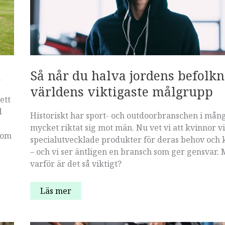
n
Så når du halva jordens befolkn
världens viktigaste målgrupp
ett
d
Historiskt har sport- och outdoorbranschen i mån
mycket riktat sig mot män. Nu vet vi att kvinnor vi
kom
specialutvecklade produkter för deras behov och
– och vi ser äntligen en bransch som ger gensvar.
varför är det så viktigt?
Så
Läs mer
når
du
halva
jordens