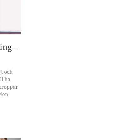
ing –
gt och
ll ha
 kroppar
 Men