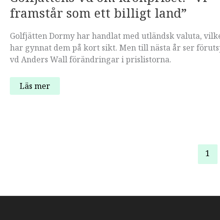
framstår som ett billigt land”
Golfjätten Dormy har handlat med utländsk valuta, vilk
har gynnat dem på kort sikt. Men till nästa år ser förut
vd Anders Wall förändringar i prislistorna.
Golfjättens
Läs mer
vd
om
kronpriset:
”Vi
framstår
som
ett
billigt
1
land”