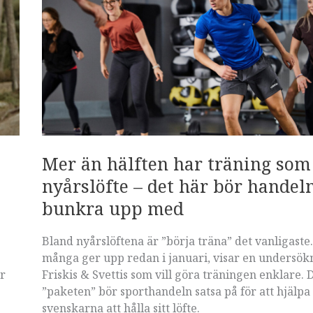
befolkning
–
världens
viktigaste
målgrupp
Mer än hälften har träning som
nyårslöfte – det här bör handel
bunkra upp med
Bland nyårslöftena är ”börja träna” det vanligaste
många ger upp redan i januari, visar en undersök
r
Friskis & Svettis som vill göra träningen enklare. 
”paketen” bör sporthandeln satsa på för att hjälpa
svenskarna att hålla sitt löfte.