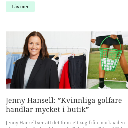
”Det
Läs mer
är
enklare
att
utveckla
­
produkter
om
man
vet
vilka
problem
man
löser”
Jenny Hansell: ”Kvinnliga golfare
handlar mycket i butik”
Jenny Hansell ser att det finns ett sug från marknaden