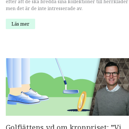
efter att de ska bredda sina kollektioner till herrkläder
men det är de inte intresserade av.
Jenny
Läs mer
Hansell:
”Kvinnliga
golfare
handlar
mycket
i
butik”
Golfjättens vd om kronpriset: ”Vi