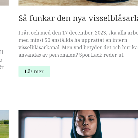
Så funkar den nya visselblåsar
Från och med den 17 december, 2023, ska alla arb
med minst 50 anställda ha upprättat en intern
visselblåsarkanal. Men vad betyder det och hur k
ll
användas av personalen? Sportfack reder ut.
o
ör
Så
Läs mer
funkar
den
nya
visselblåsarlagen