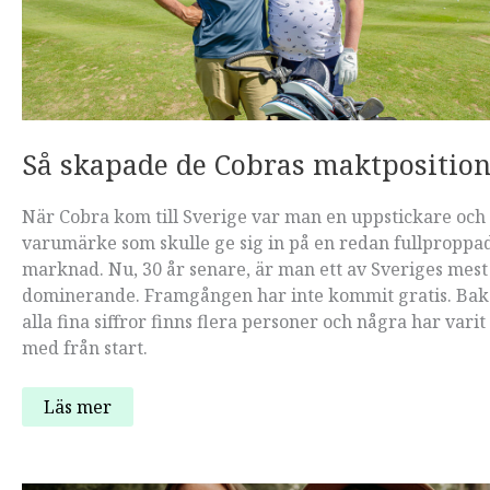
också
roligare!”
Så skapade de Cobras maktpositio
När Cobra kom till Sverige var man en uppstickare och 
varumärke som skulle ge sig in på en redan fullproppa
marknad. Nu, 30 år senare, är man ett av Sveriges mest
dominerande. Framgången har inte kommit gratis. Ba
alla fina siffror finns flera personer och några har varit
med från start.
Så
Läs mer
skapade
de
Cobras
maktposition