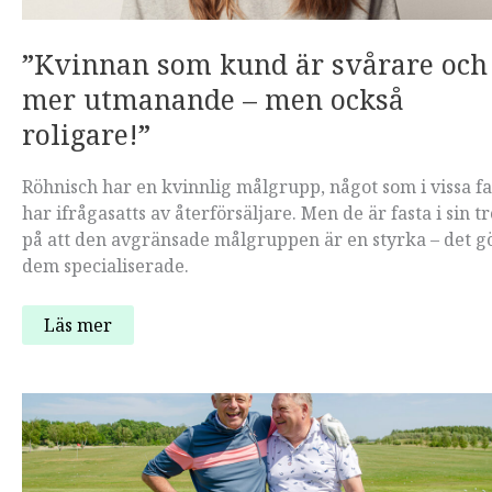
”Kvinnan som kund är svårare och
mer utmanande – men också
roligare!”
Röhnisch har en kvinnlig målgrupp, något som i vissa fa
har ifrågasatts av återförsäljare. Men de är fasta i sin tr
på att den avgränsade målgruppen är en styrka – det g
dem specialiserade.
”Kvinnan
Läs mer
som
kund
är
svårare
och
mer
utmanande
–
men