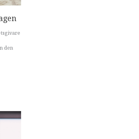
lagen
etsgivare
an den