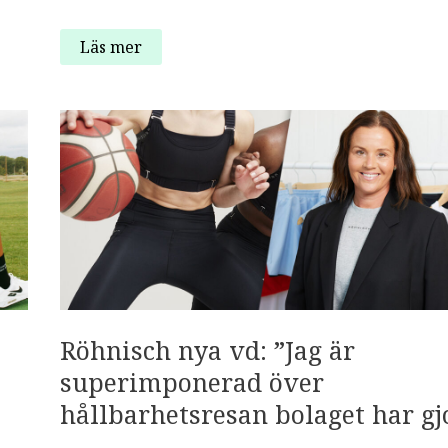
Mer
Läs mer
än
hälften
har
träning
som
nyårslöfte
–
det
här
bör
handeln
bunkra
upp
med
Röhnisch nya vd: ”Jag är
superimponerad över
hållbarhetsresan bolaget har gj