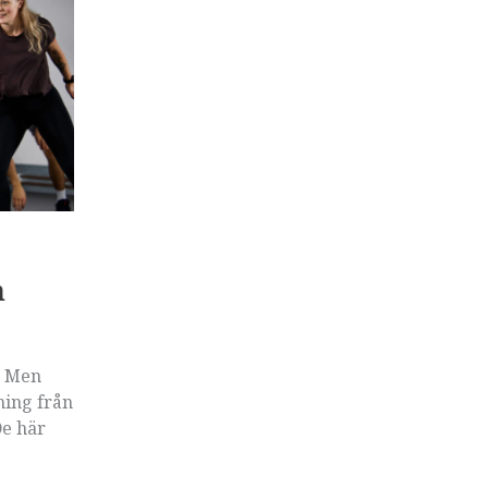
n
. Men
ning från
De här