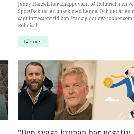
 –
Jenny Hansell har knappt varit på Röhnisch i en v
Sportfack tar ett snack med henne. Och det är en 
sagt intressant tid hon åtar sig det nya jobbet som 
Röhnisch.
Röhnisch
Läs mer
nya
vd:
”Jag
är
superimponerad
över
hållbarhetsresan
bolaget
har
gjort”
”Den svaga kronan har negativ