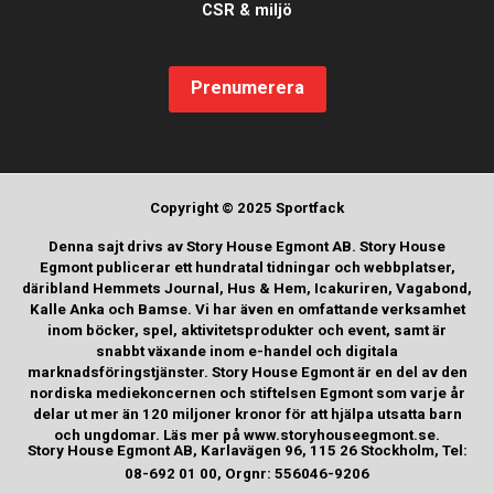
CSR & miljö
Prenumerera
Copyright © 2025 Sportfack
Denna sajt drivs av Story House Egmont AB. Story House
Egmont publicerar ett hundratal tidningar och webbplatser,
däribland Hemmets Journal, Hus & Hem, Icakuriren, Vagabond,
Kalle Anka och Bamse. Vi har även en omfattande verksamhet
inom böcker, spel, aktivitetsprodukter och event, samt är
snabbt växande inom e-handel och digitala
marknadsföringstjänster. Story House Egmont är en del av den
nordiska mediekoncernen och stiftelsen Egmont som varje år
delar ut mer än 120 miljoner kronor för att hjälpa utsatta barn
och ungdomar. Läs mer på www.storyhouseegmont.se.
Story House Egmont AB, Karlavägen 96, 115 26 Stockholm, Tel:
08-692 01 00, Orgnr: 556046-9206