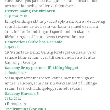
successivt fylls på med nya guider från starka hälso-
och sociala medieprofiler världen över.
Extrem poäng för vinnaren
10 januari 2018
En nykomling rakt in på förstaplatsen, och av de företag
som är bland de tio bästa var bara tre med där förra
året. Inköpsförändringar i sporthandeln skapar
förändringar på listan Årets Leverantör Sport.
Generationsskifte hos Gerisale
6 april 2017
1979 startade Heinz Gehrig företaget Gerisale. 38 år
senare lämnar han över till sonen Adrian att ratta
Saucony i Sverige.
Saucony är ny partner till Lidingöloppet
9 oktober 2015
Vissa sponsorsamarbeten känns mer naturliga än
andra. Saucony, som har sin verksamhet på Lidingö
sedan 1979, och Lidingöloppet är ett sådant.
Saucony Kinvara 3
24 juli 2012
Filmstjärna
Trailrunningskor 2013