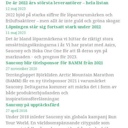
De är 2022 års största leverantörer – hela listan
12 maj 2023
2022 bjöd på starka siffror för löparvarumärken och
friluftsaktörer – men allt är inte guld och gröna skogar.
Löpningen står sig fortsatt stark under 2022
11 maj 2023
Det är bland löparmärkena vi hittar de riktigt stora
omsättningsökningarna i år. Vi har pratat med Asics,
Saucony och Hoka One One för att få deras syn på
marknaden - och prognos för 2023.
Saucony blir titelsponsor för BAMM från 2021
27 november 2020
Terrängloppet Björkliden Arctic Mountain Marathon
(BAMM) får en ny titelsponsor 2021 i varumärket
Saucony. Deltagarna kommer att märka det i form av
både produkterbjudanden och
inspirationsföreläsningar.
Saucony på upptäcksfärd
27 april 2018
Under 2018 inleder Saucony sin globala kampanj Run
Your World. En världsomspännande cityguide som