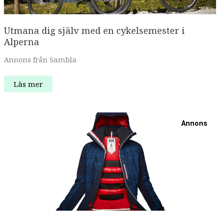
Utmana dig själv med en cykelsemester i
Alperna
Annons från Sambla
Utmana
Läs mer
dig
själv
med
en
cykelsemester
Annons
i
Alperna