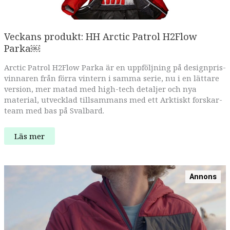
Veckans produkt: HH Arctic Patrol H2Flow
Parka￼
Arctic Patrol H2Flow Parka är en uppföljning på designpris-
vinnaren från förra vintern i samma serie, nu i en lättare
version, mer matad med high-tech detaljer och nya
material, utvecklad tillsammans med ett Arktiskt forskar-
team med bas på Svalbard.
Veckans
Läs mer
produkt:
HH
Arctic
Patrol
H2Flow
Annons
Parka
￼