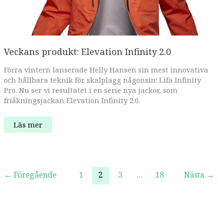
Veckans produkt: Elevation Infinity 2.0
Förra vintern lanserade Helly Hansen sin mest innovativa
och hållbara teknik för skalplagg någonsin: Lifa Infinity
Pro. Nu ser vi resultatet i en serie nya jackor, som
friåkningsjackan Elevation Infinity 2.0.
Veckans
Läs mer
produkt:
Elevation
Infinity
2.0
←
Föregående
1
2
3
…
18
Nästa
→