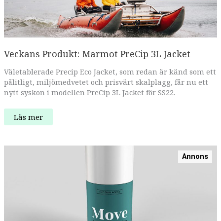
Veckans Produkt: Marmot PreCip 3L Jacket
Väletablerade Precip Eco Jacket, som redan är känd som ett
pålitligt, miljömedvetet och prisvärt skalplagg, får nu ett
nytt syskon i modellen PreCip 3L Jacket för SS22.
Veckans
Läs mer
Produkt:
Marmot
PreCip
3L
Jacket
Annons