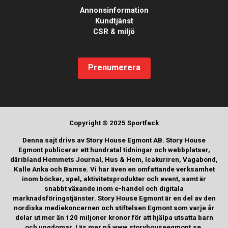
Annonsinformation
Kundtjänst
CSR & miljö
Prenumerera
Copyright © 2025 Sportfack
Denna sajt drivs av Story House Egmont AB. Story House
Egmont publicerar ett hundratal tidningar och webbplatser,
däribland Hemmets Journal, Hus & Hem, Icakuriren, Vagabond,
Kalle Anka och Bamse. Vi har även en omfattande verksamhet
inom böcker, spel, aktivitetsprodukter och event, samt är
snabbt växande inom e-handel och digitala
marknadsföringstjänster. Story House Egmont är en del av den
nordiska mediekoncernen och stiftelsen Egmont som varje år
delar ut mer än 120 miljoner kronor för att hjälpa utsatta barn
och ungdomar. Läs mer på www.storyhouseegmont.se.