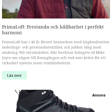
PrimaLoft: Prestanda och hållbarhet i perfekt
harmoni
PrimaLoft har i 40 år försett branschen med högkvalitativa
isolerings- och prestandatextilier, och jobbar idag med
omkring 900 varumärken. Här berättar bolagets vd Mike
Joyce om vägen till framgången och vad som krävs för ett
cirkulärt system inom textilindustrin.
PrimaLoft:
Läs mer
Prestanda
och
hållbarhet
i
perfekt
Annons
harmoni