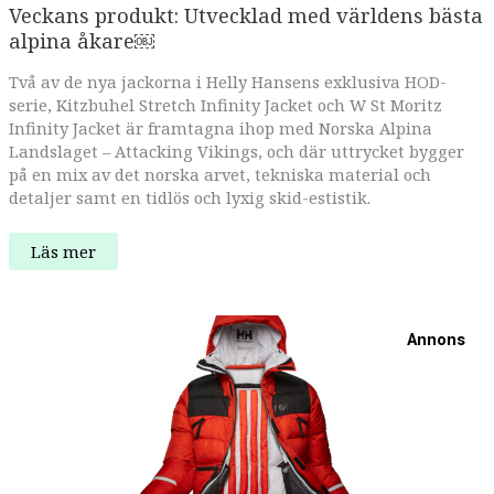
Veckans produkt: Utvecklad med världens bästa
alpina åkare￼
Två av de nya jackorna i Helly Hansens exklusiva HOD-
serie, Kitzbuhel Stretch Infinity Jacket och W St Moritz
Infinity Jacket är framtagna ihop med Norska Alpina
Landslaget – Attacking Vikings, och där uttrycket bygger
på en mix av det norska arvet, tekniska material och
detaljer samt en tidlös och lyxig skid-estistik.
Veckans
Läs mer
produkt:
Utvecklad
med
världens
bästa
Annons
alpina
åkare
￼