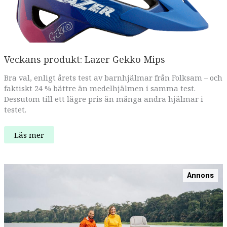
Veckans produkt: Lazer Gekko Mips
Bra val, enligt årets test av barnhjälmar från Folksam – och
faktiskt 24 % bättre än medelhjälmen i samma test.
Dessutom till ett lägre pris än många andra hjälmar i
testet.
Veckans
Läs mer
produkt:
Lazer
Gekko
Mips
Annons