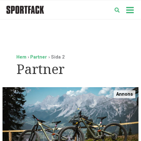
Hoppa
till
Mai
innehåll
Men
Hem
Partner
Sida 2
Partner
Annons