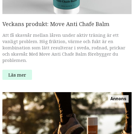
Veckans produkt: Move Anti Chafe Balm
Att få skavsår mellan låren under aktiv träning är ett
vanligt problem. Hög friktion, värme och fukt är en
kombination som lätt resulterar i sveda, rodnad, prickar
och skavsår. Med Move Anti Chafe Balm förebygger du
problemen.
Veckans
Läs mer
produkt:
Move
Anti
Chafe
Balm
Annons