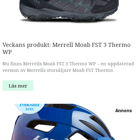
Veckans produkt: Merrell Moab FST 3 Thermo
WP
Nu finns Merrells Moab FST 3 Thermo WP – en uppdaterad
version av Merrells storsäljare Moab FST Thermo.
Veckans
Läs mer
produkt:
Merrell
Moab
FST
3
Annons
Thermo
WP