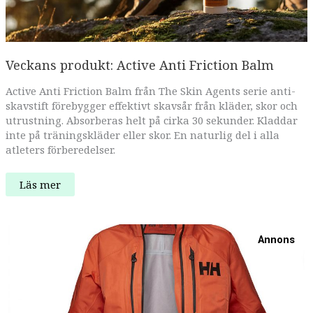
Veckans produkt: Active Anti Friction Balm
Active Anti Friction Balm från The Skin Agents serie anti-
skavstift förebygger effektivt skavsår från kläder, skor och
utrustning. Absorberas helt på cirka 30 sekunder. Kladdar
inte på träningskläder eller skor. En naturlig del i alla
atleters förberedelser.
Veckans
Läs mer
produkt:
Active
Anti
Friction
Balm
Annons