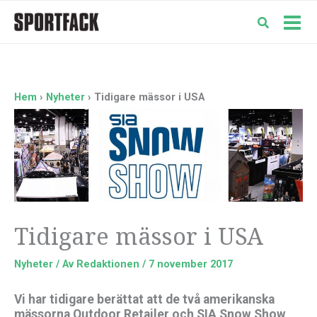
Hoppa
till
Mai
innehåll
Men
Hem
Nyheter
Tidigare mässor i USA
Tidigare mässor i USA
Nyheter
/ Av
Redaktionen
/
7 november 2017
Vi har tidigare berättat att de två amerikanska
mässorna Outdoor Retailer och SIA Snow Show