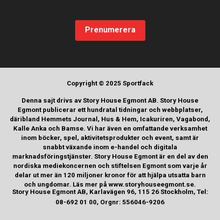
Prenumerera
Copyright © 2025 Sportfack
Denna sajt drivs av Story House Egmont AB. Story House
Egmont publicerar ett hundratal tidningar och webbplatser,
däribland Hemmets Journal, Hus & Hem, Icakuriren, Vagabond,
Kalle Anka och Bamse. Vi har även en omfattande verksamhet
inom böcker, spel, aktivitetsprodukter och event, samt är
snabbt växande inom e-handel och digitala
marknadsföringstjänster. Story House Egmont är en del av den
nordiska mediekoncernen och stiftelsen Egmont som varje år
delar ut mer än 120 miljoner kronor för att hjälpa utsatta barn
och ungdomar. Läs mer på www.storyhouseegmont.se.
Story House Egmont AB, Karlavägen 96, 115 26 Stockholm, Tel:
08-692 01 00, Orgnr: 556046-9206