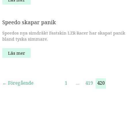
vill
bli
störst
i
Europa
Speedo skapar panik
på
damgolf
Speedos nya simdräkt Fastskin LZR Racer har skapat panik
bland tyska simmare.
Speedo
Läs mer
skapar
panik
←
Föregående
1
…
419
420