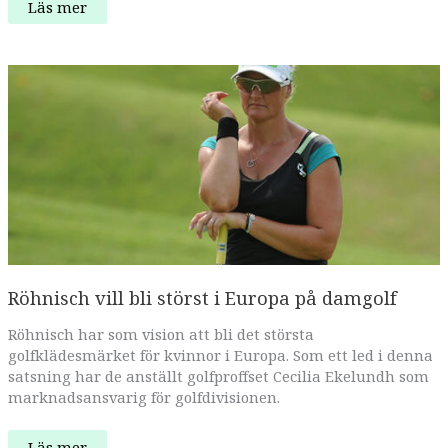
Dcore
Läs mer
sponsrar
fitnesslandslaget
Röhnisch vill bli störst i Europa på damgolf
Röhnisch har som vision att bli det största
golfklädesmärket för kvinnor i Europa. Som ett led i denna
satsning har de anställt golfproffset Cecilia Ekelundh som
marknadsansvarig för golfdivisionen.
Röhnisch
Läs mer