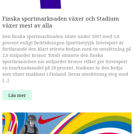
Finska sportmarknaden växer och Stadium
växer mest av alla
Den finska sportmarknaden växte under 2007 med 5,8
procent enligt facktidningen Sporttimyyjä. Intersport är
fortfarande den klart största kedjan med en omsättning på
2,6 miljarder kronor. Totalt omsatte den finska
sportbranschen nio miljarder kronor vilket ger Intersport
en marknadsandel på 28 procent. Stadium är den kedja
som växer snabbast i Finland. Deras omsättning steg med
[…]
Finska
Läs mer
sportmarknaden
växer
och
Stadium
växer
mest
av
alla