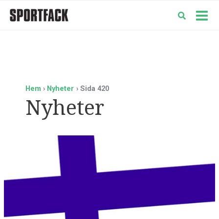
Hoppa
till
Mai
innehåll
Men
Hem
Nyheter
Sida 420
Nyheter