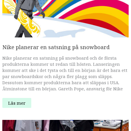
Nike planerar en satsning på snowboard
Nike planerar en satsning på snowboard och de första
produkterna kommer ut redan till hösten. Lanseringen
kommer att ske i det tysta och till en början är det bara ett
par snowboardskor och några fler plagg som släpps.
Dessutom kommer produkterna bara att släppas i USA.
Åtminstone till en början. Gareth Pope, ansvarig för Nike
Nike
Läs mer
planerar
en
satsning
på
snowboard