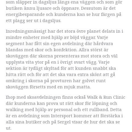
som släpper in dagsljus längs ena väggen och som gör
butiken ännu ljusare och öppnare. Dessutom är det
energibesparande och kunderna kan se hur färgen på
ett plagg ser ut i dagsljus.
Inredningsmässigt har det stora övre planet delats in i
mindre enheter med hjälp av böjd väggar. Varje
segment har fått sin egen avdelning där hårdvara
blandas med skor och konfektion. Allra störst är
skoväggen där skorna presenteras mot stora och väl
upplysta vita ytor på en i övrigt svart vägg. Varje
sektion är tydligt skyltad för att kunden snabbt ska
hitta rätt och för att det ska vara extra skönt att gå
omkring i skorna på provturen har golvet runt
skoväggen försetts med en mjuk matta.
Ihop med skoavdelningen finns också Walk & Run Clinic
där kunderna kan prova ut rätt skor för löpning och
walking med hjälp av personal och ett rullband. Detta
är en avdelning som Intersport kommer att förstärka i
alla sina butiker och på Sergel visar de hur det ska se
ut.