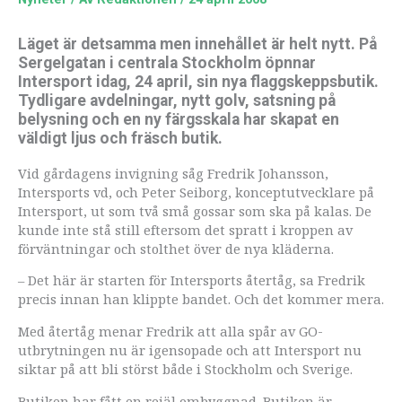
Läget är detsamma men innehållet är helt nytt. På
Sergelgatan i centrala Stockholm öpnnar
Intersport idag, 24 april, sin nya flaggskeppsbutik.
Tydligare avdelningar, nytt golv, satsning på
belysning och en ny färgsskala har skapat en
väldigt ljus och fräsch butik.
Vid gårdagens invigning såg Fredrik Johansson,
Intersports vd, och Peter Seiborg, konceptutvecklare på
Intersport, ut som två små gossar som ska på kalas. De
kunde inte stå still eftersom det spratt i kroppen av
förväntningar och stolthet över de nya kläderna.
– Det här är starten för Intersports återtåg, sa Fredrik
precis innan han klippte bandet. Och det kommer mera.
Med återtåg menar Fredrik att alla spår av GO-
utbrytningen nu är igensopade och att Intersport nu
siktar på att bli störst både i Stockholm och Sverige.
Butiken har fått en rejäl ombyggnad. Butiken är