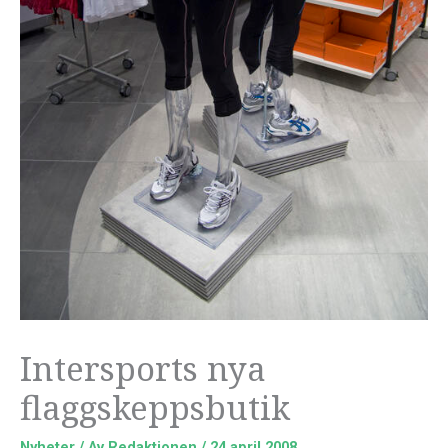
Intersports nya
flaggskeppsbutik
Nyheter
/ Av
Redaktionen
/
24 april 2008