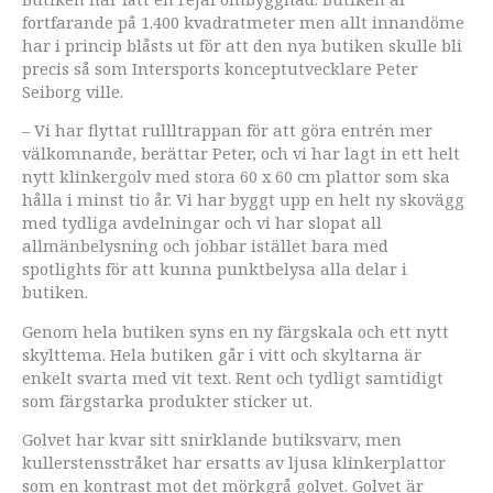
fortfarande på 1.400 kvadratmeter men allt innandöme
har i princip blåsts ut för att den nya butiken skulle bli
precis så som Intersports konceptutvecklare Peter
Seiborg ville.
– Vi har flyttat rullltrappan för att göra entrén mer
välkomnande, berättar Peter, och vi har lagt in ett helt
nytt klinkergolv med stora 60 x 60 cm plattor som ska
hålla i minst tio år. Vi har byggt upp en helt ny skovägg
med tydliga avdelningar och vi har slopat all
allmänbelysning och jobbar istället bara med
spotlights för att kunna punktbelysa alla delar i
butiken.
Genom hela butiken syns en ny färgskala och ett nytt
skylttema. Hela butiken går i vitt och skyltarna är
enkelt svarta med vit text. Rent och tydligt samtidigt
som färgstarka produkter sticker ut.
Golvet har kvar sitt snirklande butiksvarv, men
kullerstensstråket har ersatts av ljusa klinkerplattor
som en kontrast mot det mörkgrå golvet. Golvet är