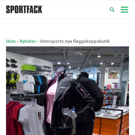
Hoppa
till
Mai
innehåll
Men
Hem
Nyheter
Intersports nya flaggskeppsbutik