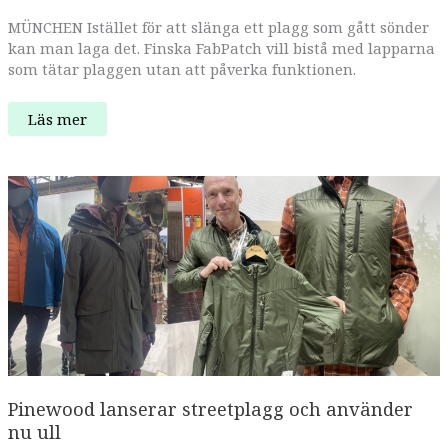
MÜNCHEN Istället för att slänga ett plagg som gått sönder
kan man laga det. Finska FabPatch vill bistå med lapparna
som tätar plaggen utan att påverka funktionen.
Nu
Läs mer
ska
finska
FabPatch
ska
ta
över
världen
Pinewood lanserar streetplagg och använder
nu ull