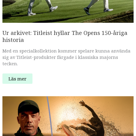
Ur arkivet: Titleist hyllar The Opens 150-åriga
historia
Med en specialkollektion kommer spelare kunna använda
sig av Titleist-produkter färgade i klassiska majorns
tecken.
Ur
Läs mer
arkivet:
Titleist
hyllar
The
Opens
150-
åriga
historia