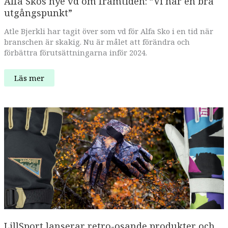
Alfa Skos nye vd om framtiden: ”Vi har en bra
utgångspunkt”
Atle Bjerkli har tagit över som vd för Alfa Sko i en tid när
branschen är skakig. Nu är målet att förändra och
förbättra förutsättningarna inför 2024.
Alfa
Läs mer
Skos
nye
vd
om
framtiden:
”Vi
har
en
bra
utgångspunkt”
LillSport lanserar retro-osande produkter och