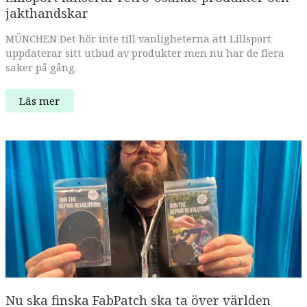
jakthandskar
MÜNCHEN Det hör inte till vanligheterna att Lillsport
uppdaterar sitt utbud av produkter men nu har de flera
saker på gång.
LillSport
Läs mer
lanserar
retro-
osande
produkter
och
jakthandskar
Nu ska finska FabPatch ska ta över världen