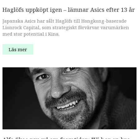
Haglöfs uppköpt igen – lämnar Asics efter 13 år
Japanska Asics har sålt Haglöfs till Hongkong-baserade
Lionrock Capital, som strategiskt förvärvar varumärken
med stor potential i Kina.
Haglöfs
Läs mer
uppköpt
igen
–
lämnar
Asics
efter
13
år