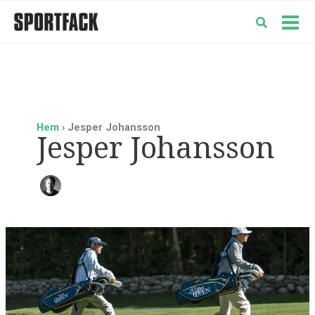
Hoppa
till
Mai
innehåll
Men
Hem
Jesper Johansson
Jesper Johansson