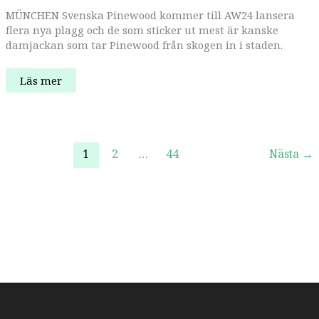
MÜNCHEN Svenska Pinewood kommer till AW24 lansera
flera nya plagg och de som sticker ut mest är kanske
damjackan som tar Pinewood från skogen in i staden.
Pinewood
Läs mer
lanserar
streetplagg
och
använder
nu
ull
1
2
…
44
Nästa
→