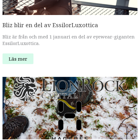
Bliz blir en del av EssilorLuxottica
Bliz är från och med 1 januari en del av eyewear-giganten
EssilorLuxottica.
Bliz
Läs mer
blir
en
del
av
EssilorLuxottica