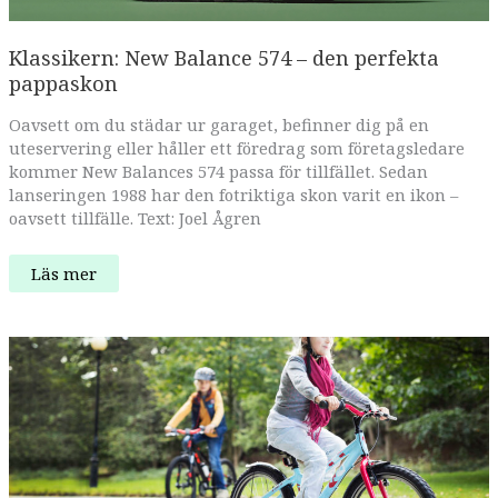
Klassikern: New Balance 574 – den perfekta
pappaskon
Oavsett om du städar ur garaget, befinner dig på en
uteservering eller håller ett föredrag som företagsledare
kommer New Balances 574 passa för tillfället. Sedan
lanseringen 1988 har den fotriktiga skon varit en ikon –
oavsett tillfälle. Text: Joel Ågren
Klassikern:
Läs mer
New
Balance
574
–
den
perfekta
pappaskon