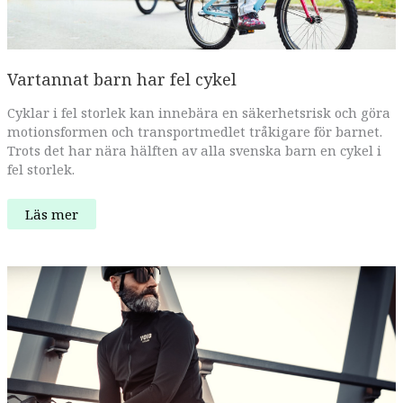
Vartannat barn har fel cykel
Cyklar i fel storlek kan innebära en säkerhetsrisk och göra
motionsformen och transportmedlet tråkigare för barnet.
Trots det har nära hälften av alla svenska barn en cykel i
fel storlek.
Vartannat
Läs mer
barn
har
fel
cykel