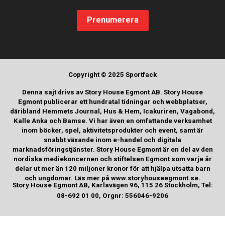
Prenumerera
Copyright © 2025 Sportfack
Denna sajt drivs av Story House Egmont AB. Story House
Egmont publicerar ett hundratal tidningar och webbplatser,
däribland Hemmets Journal, Hus & Hem, Icakuriren, Vagabond,
Kalle Anka och Bamse. Vi har även en omfattande verksamhet
inom böcker, spel, aktivitetsprodukter och event, samt är
snabbt växande inom e-handel och digitala
marknadsföringstjänster. Story House Egmont är en del av den
nordiska mediekoncernen och stiftelsen Egmont som varje år
delar ut mer än 120 miljoner kronor för att hjälpa utsatta barn
och ungdomar. Läs mer på www.storyhouseegmont.se.
Story House Egmont AB, Karlavägen 96, 115 26 Stockholm, Tel:
08-692 01 00, Orgnr: 556046-9206