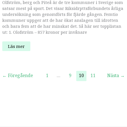
Olfström, berg och Piteå är de tre kommuner i Sverige som
satsar mest på sport. Det visar Riksidrpttsförbundets årliga
undersökning som genomförts för fjärde gången. Femtio
kommuner uppger att de har ökat anslagen till idrotten
och bara fem att de har minskat det. Så här ser topplistan
ut: 1. Olofström – 857 kronor per invånare
Olofström
Läs mer
satsar
mest
på
sport
←
Föregående
1
…
9
10
11
Nästa
→