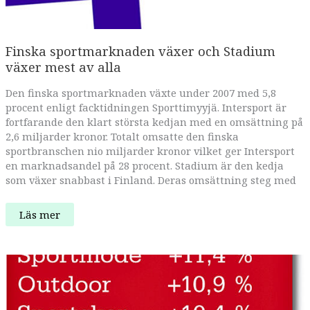
Finska sportmarknaden växer och Stadium
växer mest av alla
Den finska sportmarknaden växte under 2007 med 5,8
procent enligt facktidningen Sporttimyyjä. Intersport är
fortfarande den klart största kedjan med en omsättning på
2,6 miljarder kronor. Totalt omsatte den finska
sportbranschen nio miljarder kronor vilket ger Intersport
en marknadsandel på 28 procent. Stadium är den kedja
som växer snabbast i Finland. Deras omsättning steg med
Finska
Läs mer
sportmarknaden
växer
och
Stadium
växer
mest
av
alla