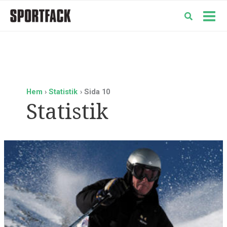
Hoppa
till
Mai
innehåll
Men
Hem
Statistik
Sida 10
Statistik