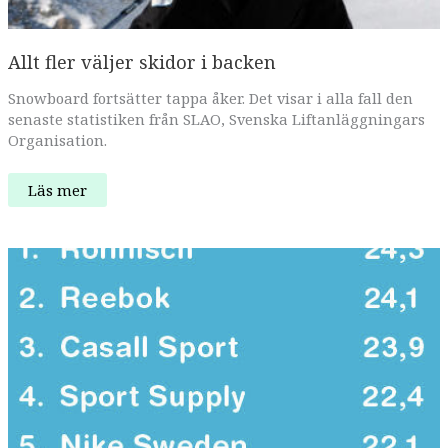
Allt fler väljer skidor i backen
Snowboard fortsätter tappa åker. Det visar i alla fall den
senaste statistiken från SLAO, Svenska Liftanläggningars
Organisation.
Allt
Läs mer
fler
väljer
skidor
i
backen