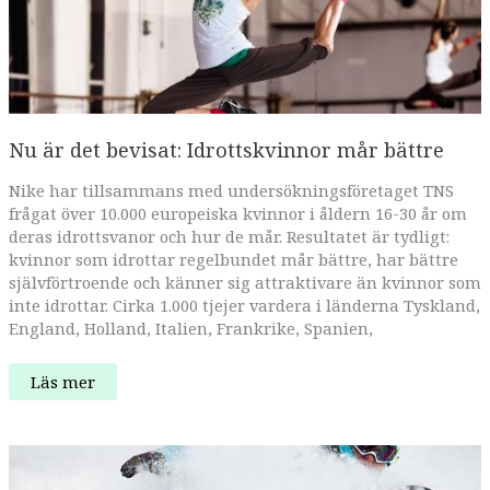
Nu är det bevisat: Idrottskvinnor mår bättre
Nike har tillsammans med undersökningsföretaget TNS
frågat över 10.000 europeiska kvinnor i åldern 16-30 år om
deras idrottsvanor och hur de mår. Resultatet är tydligt:
kvinnor som idrottar regelbundet mår bättre, har bättre
självförtroende och känner sig attraktivare än kvinnor som
inte idrottar. Cirka 1.000 tjejer vardera i länderna Tyskland,
England, Holland, Italien, Frankrike, Spanien,
Nu
Läs mer
är
det
bevisat:
Idrottskvinnor
mår
bättre