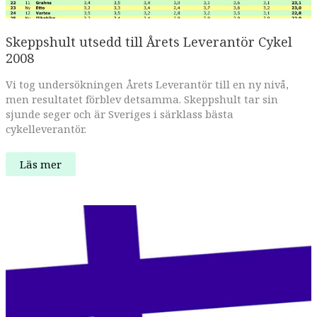
Skeppshult utsedd till Årets Leverantör Cykel
2008
Vi tog undersökningen Årets Leverantör till en ny nivå,
men resultatet förblev detsamma. Skeppshult tar sin
sjunde seger och är Sveriges i särklass bästa
cykelleverantör.
Skeppshult
Läs mer
utsedd
till
Årets
Leverantör
Cykel
2008