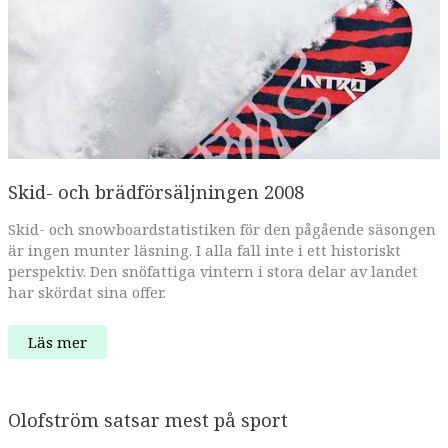
Skid- och brädförsäljningen 2008
Skid- och snowboardstatistiken för den pågående säsongen
är ingen munter läsning. I alla fall inte i ett historiskt
perspektiv. Den snöfattiga vintern i stora delar av landet
har skördat sina offer.
Skid-
Läs mer
och
brädförsäljningen
2008
Olofström satsar mest på sport