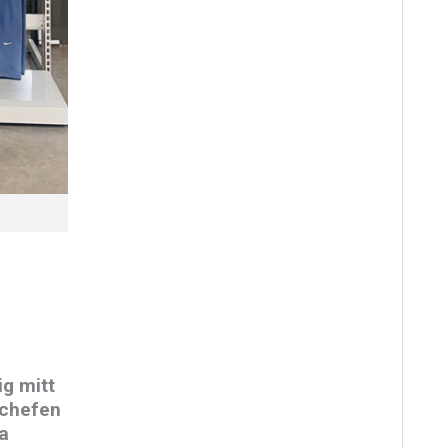
ig mitt
schefen
ra