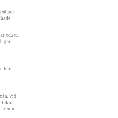
t så har
i hade
är och vi
ch gör
en har
rån. Vid
ttekul.
portteam