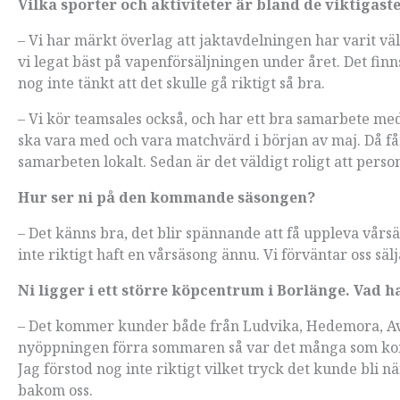
Vilka sporter och aktiviteter är bland de viktigaste
– Vi har märkt överlag att jaktavdelningen har varit vä
vi legat bäst på vapenförsäljningen under året. Det finns 
nog inte tänkt att det skulle gå riktigt så bra.
– Vi kör teamsales också, och har ett bra samarbete med
ska vara med och vara matchvärd i början av maj. Då får 
samarbeten lokalt. Sedan är det väldigt roligt att pers
Hur ser ni på den kommande säsongen?
– Det känns bra, det blir spännande att få uppleva vårsä
inte riktigt haft en vårsäsong ännu. Vi förväntar oss säl
Ni ligger i ett större köpcentrum i Borlänge. Vad
– Det kommer kunder både från Ludvika, Hedemora, Ave
nyöppningen förra sommaren så var det många som kom hi
Jag förstod nog inte riktigt vilket tryck det kunde bli 
bakom oss.