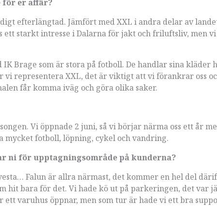
 för er affär?
ldigt efterlängtad. Jämfört med XXL i andra delar av lande
ett starkt intresse i Dalarna för jakt och friluftsliv, men v
 IK Brage som är stora på fotboll. De handlar sina kläder h
vi representera XXL, det är viktigt att vi förankrar oss o
onalen får komma iväg och göra olika saker.
songen. Vi öppnade 2 juni, så vi börjar närma oss ett år m
ja mycket fotboll, löpning, cykel och vandring.
 har ni för upptagningsområde på kunderna?
sta… Falun är allra närmast, det kommer en hel del därif
t bara för det. Vi hade kö ut på parkeringen, det var jä
när ett varuhus öppnar, men som tur är hade vi ett bra sup