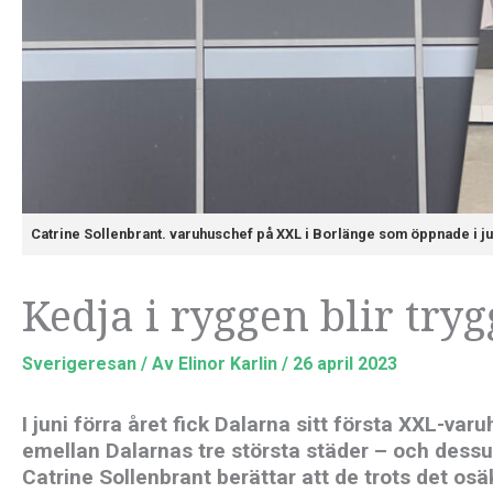
Catrine Sollenbrant. varuhuschef på XXL i Borlänge som öppnade i jun
Kedja i ryggen blir trygg
Sverigeresan
/ Av
Elinor Karlin
/
26 april 2023
I juni förra året fick Dalarna sitt första XXL-va
emellan Dalarnas tre största städer – och dess
Catrine Sollenbrant berättar att de trots det os