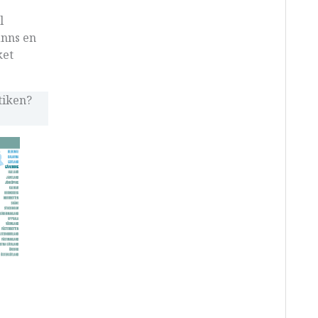
l
inns en
ket
utiken?