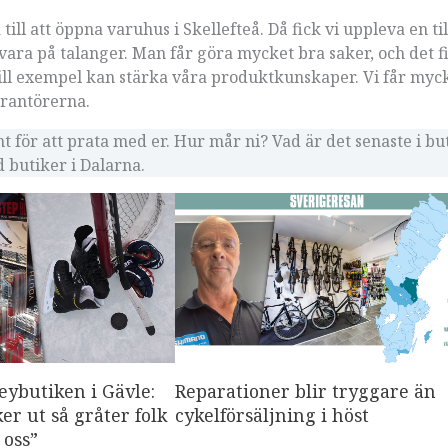
till att öppna varuhus i Skellefteå. Då fick vi uppleva en til
llvara på talanger. Man får göra mycket bra saker, och det f
 till exempel kan stärka våra produktkunskaper. Vi får myc
erantörerna.
unt för att prata med er. Hur mår ni? Vad är det senaste i b
 butiker i Dalarna.
eybutiken i Gävle:
Reparationer blir tryggare än
er ut så gråter folk
cykelförsäljning i höst
 oss”