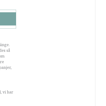
länge.
des så
som
gre
panjer,
, vi har