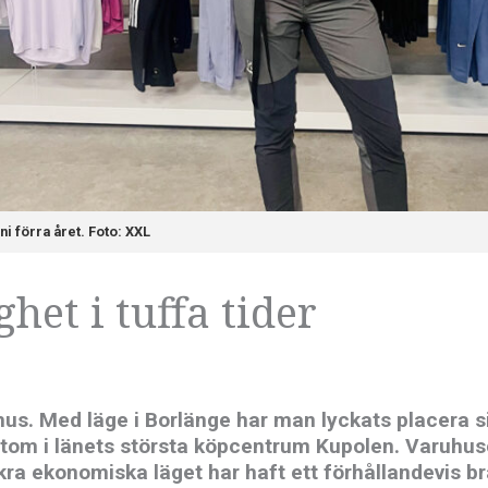
i förra året. Foto: XXL
het i tuffa tider
ruhus. Med läge i Borlänge har man lyckats placera s
utom i länets största köpcentrum Kupolen. Varuhu
äkra ekonomiska läget har haft ett förhållandevis b