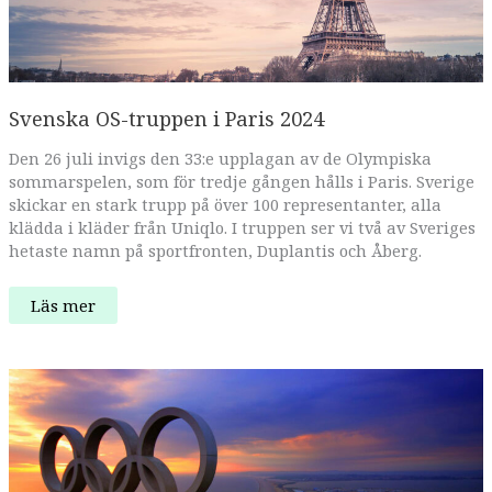
Svenska OS-truppen i Paris 2024
Den 26 juli invigs den 33:e upplagan av de Olympiska
sommarspelen, som för tredje gången hålls i Paris. Sverige
skickar en stark trupp på över 100 representanter, alla
klädda i kläder från Uniqlo. I truppen ser vi två av Sveriges
hetaste namn på sportfronten, Duplantis och Åberg.
Svenska
Läs mer
OS-
truppen
i
Paris
2024