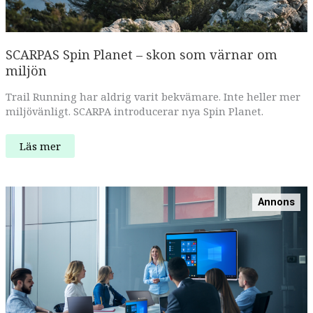
SCARPAS Spin Planet – skon som värnar om
miljön
Trail Running har aldrig varit bekvämare. Inte heller mer
miljövänligt. SCARPA introducerar nya Spin Planet.
SCARPAS
Läs mer
Spin
Planet
–
skon
som
Annons
värnar
om
miljön