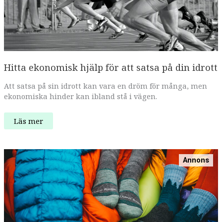
Hitta ekonomisk hjälp för att satsa på din idrott
Att satsa på sin idrott kan vara en dröm för många, men
ekonomiska hinder kan ibland stå i vägen.
Hitta
Läs mer
ekonomisk
hjälp
för
att
satsa
Annons
på
din
idrott