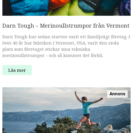
Darn Tough – Merinoullstrumpor från Vermont
Darn Tough har sedan starten varit ett familjeägt företag. I
över 40 år har fabriken i Vermont, USA, varit den enda
plats som företaget stickar sina tekniska
merinoullstrumpor – och så kommer det förbli.
Darn
Läs mer
Tough
–
Merinoullstrumpor
från
Vermont
Annons