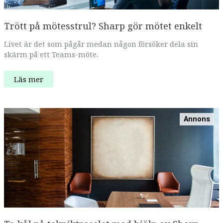
Trött på mötesstrul? Sharp gör mötet enkelt
Livet är det som pågår medan någon försöker dela sin
skärm på ett Teams-möte.
Trött
Läs mer
på
mötesstrul?
Sharp
gör
mötet
Annons
enkelt