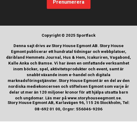
Prenumerera
Copyright © 2025 Sportfack
Denna sajt drivs av Story House Egmont AB. Story House
Egmont publicerar ett hundratal tidningar och webbplatser,
däribland Hemmets Journal, Hus & Hem, Icakuriren, Vagabond,
Kalle Anka och Bamse. Vi har även en omfattande verksamhet
inom böcker, spel, aktivitetsprodukter och event, samt är
snabbt växande inom e-handel och digitala
marknadsföringstjänster. Story House Egmont är en del av den
nordiska mediekoncernen och stiftelsen Egmont som varje år
delar ut mer än 120 miljoner kronor för att hjälpa utsatta barn
och ungdomar. Läs mer på www.storyhouseegmont.se.
Story House Egmont AB, Karlavägen 96, 115 26 Stockholm, Tel:
08-692 01 00, Orgnr: 556046-9206