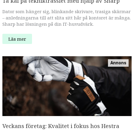
Ta kål på tekniktrasslet med hjälp av Sharp
Dator som hänger sig, blinkande skrivare, trasiga skärmar
– anledningarna till att slita sitt hår på kontoret är många.
Sharp har lösningen på din IT-huvudvärk.
Ta
Läs mer
kål
på
tekniktrasslet
med
hjälp
Annons
av
Sharp
Veckans företag: Kvalitet i fokus hos Hestra