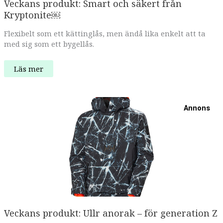
Veckans produkt: Smart och säkert från
Kryptonite￼
Flexibelt som ett kättinglås, men ändå lika enkelt att ta
med sig som ett bygellås.
Veckans
Läs mer
produkt:
Smart
och
säkert
från
Annons
Kryptonite
￼
Veckans produkt: Ullr anorak – för generation Z