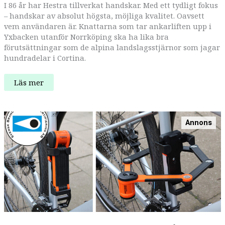
I 86 år har Hestra tillverkat handskar. Med ett tydligt fokus
– handskar av absolut högsta, möjliga kvalitet. Oavsett
vem användaren är. Knattarna som tar ankarliften upp i
Yxbacken utanför Norrköping ska ha lika bra
förutsättningar som de alpina landslagsstjärnor som jagar
hundradelar i Cortina.
Veckans
Läs mer
företag:
Kvalitet
i
fokus
hos
Annons
Hestra