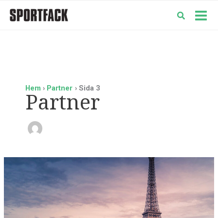
Hoppa
till
Mai
innehåll
Men
Hem
Partner
Sida 3
Partner