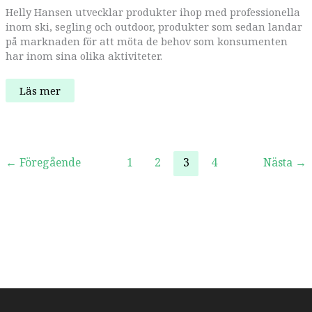
Helly Hansen utvecklar produkter ihop med professionella
inom ski, segling och outdoor, produkter som sedan landar
på marknaden för att möta de behov som konsumenten
har inom sina olika aktiviteter.
Veckans
Läs mer
produkt:
Ullr
anorak
–
för
generation
Z
←
Föregående
1
2
3
4
Nästa
→