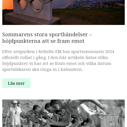
Sommarens stora sporthändelser –
höjdpunkterna att se fram emot
Efter avsparken i fotbolls-EM har sportsommaren 2024
officiellt rullat i gång. I den här artikeln listas vilka
höjdpunkter vi har att se fram emot och vilka datum
sportälskaren ska ringa in i kalendern.
Sommarens
Läs mer
stora
sporthändelser
–
höjdpunkterna
att
se
fram
emot