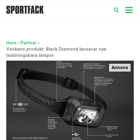
Hoppa
till
Mai
innehåll
Men
Hem
Partner
Veckans produkt: Black Diamond lanserar nya
laddningsbara lampor
Annons