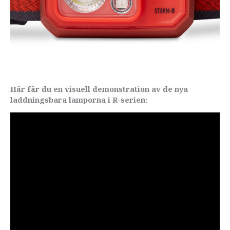
Här får du en visuell demonstration av de nya
laddningsbara lamporna i R-serien: