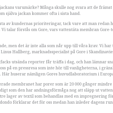
 jackans varumärke? Många skulle nog svara att de främst
om själva jackan kommer ofta i sista hand.
sta av kundernas prioriteringar, tack vare att man redan 
r. Vi talar förstås om Gore, vars vattentäta membran Gore-te
de, men det är inte alla som når upp till våra krav. Vi har t
r Linus Hallberg, marknadsspecialist på Gore i Skandinavi
acks utsända reporter får träffa i dag, och han lämnar sn
r oss på en pressresa som inte hör till vanlig­heterna, i grän
l. Här huserar nämligen Gores huvud­laboratorium i Europ
baserade membranet har porer som är 20 000 gånger mindre
tidigt som den har andningsförmåga nog att släpp ut ­vatte
re lager av textil som behandlas med en impregnering för
dondo förklarar det för oss medan han inleder dagens run