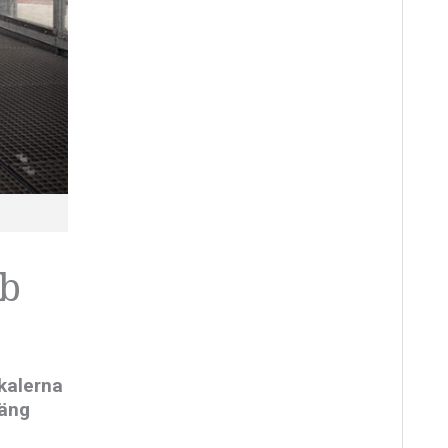
bb
okalerna
Häng