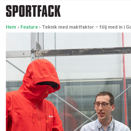
Hoppa
till
innehåll
Hem
Feature
Teknik med maktfaktor – följ med in i G