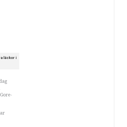
a läckor i
 dag
a
 Gore-
tar