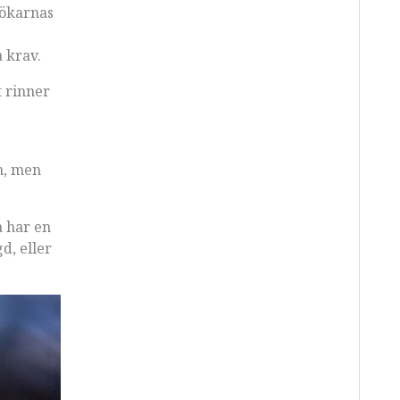
sökarnas
a krav.
t rinner
en, men
a har en
d, eller