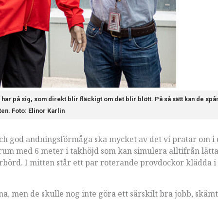
 på sig, som direkt blir fläckigt om det blir blött. På så sätt kan de spår
en. Foto: Elinor Karlin
h god andningsförmåga ska mycket av det vi pratar om i
t rum med 6 meter i takhöjd som kan simulera alltifrån lätt
börd. I mitten står ett par roterande provdockor klädda i
na, men de skulle nog inte göra ett särskilt bra jobb, skäm