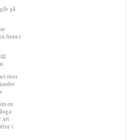
 går på
har
x finns i
ill
en.
art över
slandet
a.
 än en
nånga
 att
dtur i