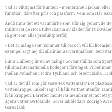
Vad är viktigast för kunden – membranet i jackan eller
funktion, därefter pris och passform. Vem som står bak
Ändå finns det ett varumärke som står sig genom de fle
infiltrerat de stora tillverkarna av kläder för ruskväde
så gott som allas produktportfölj.
– Det är många som kommer till oss och vill bli licensiera
exempel sagt nej till alla inhouse-varumärken, berätta
Linus Hallberg är en av många Gore­anställda som Sportf
till sina internationella kollegor i företaget. Vi befinne
mellan München i södra Tyskland och österrikiska Tiro
Vad är det då som gör Gore-tex vattentätt? Det plast­
vattendroppe. Enkelt sagt så hålls vattnet utanför, sam
från kroppen. Därefter monteras membranet mot ett ytt
agera vattenavstötande. Gores labbledare Rodrigo Arre
Gores labb.