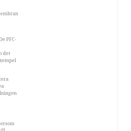
xmembran
 De PFC-
h det
exempel
tera
ya
llningen
ftersom
ill