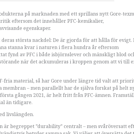
 produkterna på marknaden med ett sprillans nytt Gore-te
ritik eftersom det innehåller PFC-kemikalier,
tavvisande egenskaper.
deras största nackdel: De är gjorda för att hålla för evigt.
a stanna kvar i naturen i flera hundra år eftersom
t fynd av PFC i både isbjörnslever och mänskligt blod oc
störande när det ackumuleras i kroppen genom att vi till 
.
-fria material, så har Gore under längre tid valt att priori
ka membran – men parallellt har de själva forskat på helt n
örsta gången 2021, är helt fritt från PFC-ämnen. Framstä
al än tidigare.
med livslängden.
en är begreppet ”durability” centralt – men svåröversatt e
ändigtvis betyder samma sak. Vi väljer att översätta det t