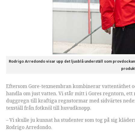
Rodrigo Arredondo visar upp det ljusblå underställ som provdockan har
produkt
Eftersom Gore-texmembran kombinerar vattentäthet oc
handla om just vatten. Vi står mitt i Gores regntorn, et
duggregn till kraftiga regnstormar med sidvärtes neder
texställ från fotknöl till huvudknopp.
– Vi skulle ju kunnat ha studenter som tog på sig kläder
Rodrigo Arredondo.