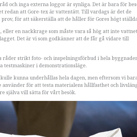
råd och inga externa loggor är synliga. Det är bara för be
et redan att Gore-tex är vattentätt. Till vardags är det de
ov, för att säkerställa att de håller för Gores högt ställd
m, eller en nackkrage som måste vara så hög att inte vattne
plagget. Det är vi som godkänner att de får gå vidare till
vis råder strikt foto- och inspelningsförbud i hela byggnad
na testmaskiner i demonstrationsläge.
vi skulle kunna underhållas hela dagen, men eftersom vi bar
nvänder för att testa materialens hållfasthet och livsläng
 själva vill sätta för vårt besök.