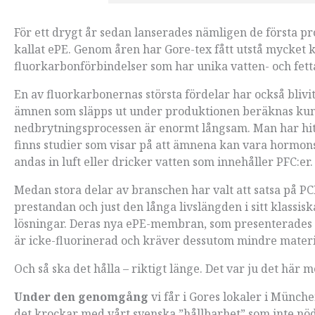
För ett drygt år sedan lanserades nämligen de första
kallat ePE. Genom åren har Gore-tex fått utstå mycket k
fluorkarbonförbindelser som har unika vatten- och fet
En av fluorkarbonernas största fördelar har också blivit 
ämnen som släpps ut under produktionen beräknas kunn
nedbrytningsprocessen är enormt långsam. Man har hitta
finns studier som visar på att ämnena kan vara hormon
andas in luft eller dricker ­vatten som innehåller PFC:er
Medan stora delar av branschen har valt att satsa på PCF
prestandan och just den långa livslängden i sitt klassis
lösningar. Deras nya ePE-membran, som presenterades f
är icke-fluorinerad och kräver dessutom mindre materi
Och så ska det hålla – riktigt länge. Det var ju det här 
Under den genomgång
vi får i Gores lokaler i Münch
det krockar med vårt svenska ”hållbarhet” som inte nödv