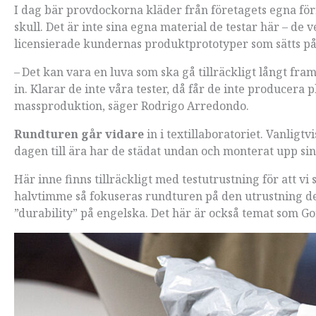
I dag bär provdockorna kläder från företagets egna för
skull. Det är inte sina egna material de testar här – de v
licensierade kundernas produktprototyper som sätts på pr
– Det kan vara en luva som ska gå tillräckligt långt fra
in. Klarar de inte våra tester, då får de inte producera 
massproduktion, säger Rodrigo Arredondo.
Rundturen går vidare
in i textillaboratoriet. Vanligt
dagen till ära har de städat undan och monterat upp si
Här inne finns tillräckligt med testutrustning för att 
halvtimme så fokuseras rundturen på den utrustning de a
”durability” på engelska. Det här är också temat som Gore