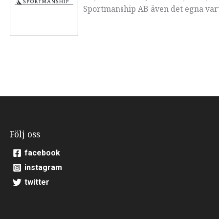
Sportmanship AB även det egna var
Följ oss
facebook
instagram
twitter