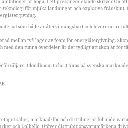
 ambitioner är höga. I ett pressmeddelande skriver On att
c-teknologi för mjuka landningar och explosiva frånskjut. 
ergiåtergivning.
material som både är återvinningsbart och levererar resul
erad mellan två lager av foam för energiåtergivning. Skon
ed den tunna överdelen är det tydligt att skon är för tä
terförsäljare. Cloudboom Echo 3 finns på svenska marknad
AB.
retaget säljer, marknadsför och distribuerar följande var
arker och Dalbello. Utöver distrubitionsvarumärkena driv