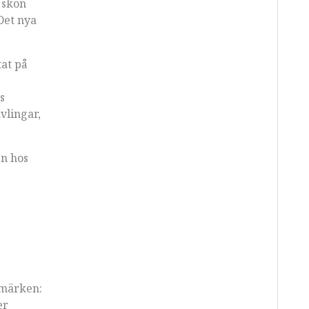
 skon
Det nya
tat på
s
vlingar,
en hos
umärken:
er