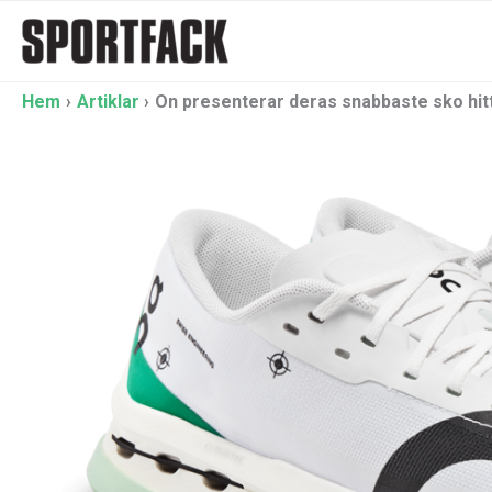
Hoppa
till
innehåll
Hem
Artiklar
On presenterar deras snabbaste sko hitt