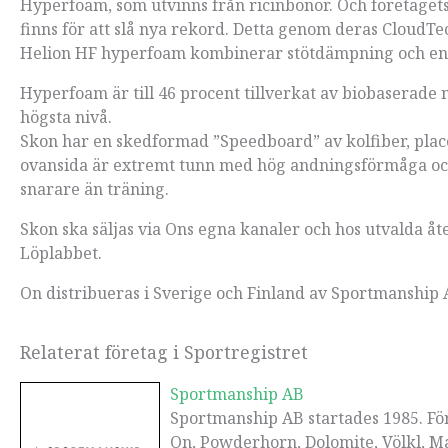
Hyperfoam, som utvinns från ricinbönor. Och företagets
finns för att slå nya rekord. Detta genom deras CloudTe
Helion HF hyperfoam kombinerar stötdämpning och en
Hyperfoam är till 46 procent tillverkat av biobaserade 
högsta nivå.
Skon har en skedformad ”Speedboard” av kolfiber, plac
ovansida är extremt tunn med hög andningsförmåga och m
snarare än träning.
Skon ska säljas via Ons egna kanaler och hos utvalda å
Löplabbet.
On distribueras i Sverige och Finland av Sportmanship 
Relaterat företag i Sportregistret
Sportmanship AB
Sportmanship AB startades 1985. Fö
On, Powderhorn, Dolomite, Völkl, M