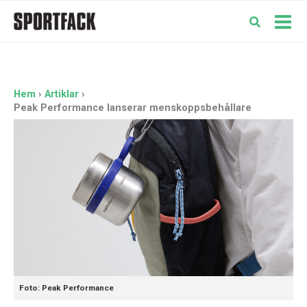
Hoppa
till
Mai
innehåll
Men
Hem
Artiklar
Peak Performance lanserar menskoppsbehållare
Foto: Peak Performance