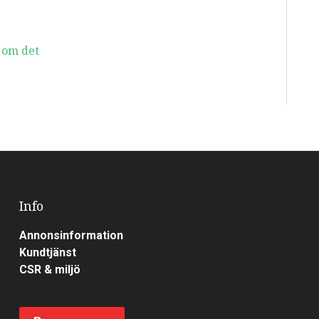
 om det
Info
Annonsinformation
Kundtjänst
CSR & miljö