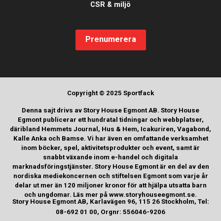
CSR & miljö
Prenumerera
Copyright © 2025 Sportfack
Denna sajt drivs av Story House Egmont AB. Story House
Egmont publicerar ett hundratal tidningar och webbplatser,
däribland Hemmets Journal, Hus & Hem, Icakuriren, Vagabond,
Kalle Anka och Bamse. Vi har även en omfattande verksamhet
inom böcker, spel, aktivitetsprodukter och event, samt är
snabbt växande inom e-handel och digitala
marknadsföringstjänster. Story House Egmont är en del av den
nordiska mediekoncernen och stiftelsen Egmont som varje år
delar ut mer än 120 miljoner kronor för att hjälpa utsatta barn
och ungdomar. Läs mer på www.storyhouseegmont.se.
Story House Egmont AB, Karlavägen 96, 115 26 Stockholm, Tel:
08-692 01 00, Orgnr: 556046-9206