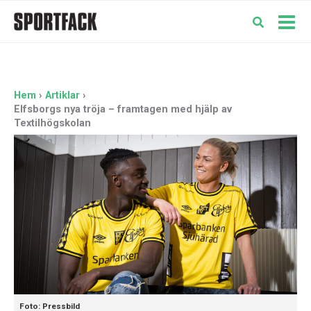
Hoppa
till
Mai
innehåll
Men
Hem
Artiklar
Elfsborgs nya tröja – framtagen med hjälp av
Textilhögskolan
Foto: Pressbild