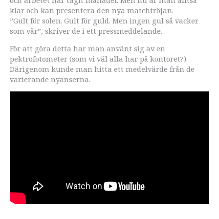
och arbetet har tagit månader. Men nu är man alltså
klar och kan presentera den nya matchtröjan.
”Gult för solen. Gult för guld. Men ingen gul så vacker
som vår”, skriver de i ett pressmeddelande.
För att göra detta har man använt sig av en
pektrofotometer (som vi väl alla har på kontoret?).
Därigenom kunde man hitta ett medelvärde från de
varierande nyanserna.