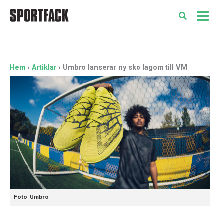
Hoppa
till
Mai
innehåll
Men
Hem
Artiklar
Umbro lanserar ny sko lagom till VM
Foto: Umbro