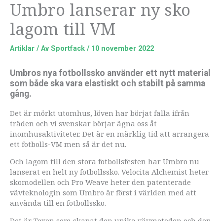
Umbro lanserar ny sko
lagom till VM
Artiklar
/ Av
Sportfack
/
10 november 2022
Umbros nya fotbollssko använder ett nytt material
som både ska vara elastiskt och stabilt på samma
gång.
Det är mörkt utomhus, löven har börjat falla ifrån
träden och vi svenskar börjar ägna oss åt
inomhusaktiviteter. Det är en märklig tid att arrangera
ett fotbolls-VM men så är det nu.
Och lagom till den stora fotbollsfesten har Umbro nu
lanserat en helt ny fotbollssko. Velocita Alchemist heter
skomodellen och Pro Weave heter den patenterade
vävteknologin som Umbro är först i världen med att
använda till en fotbollssko.
Det är Texon som skapat den unika vävmetoden och den