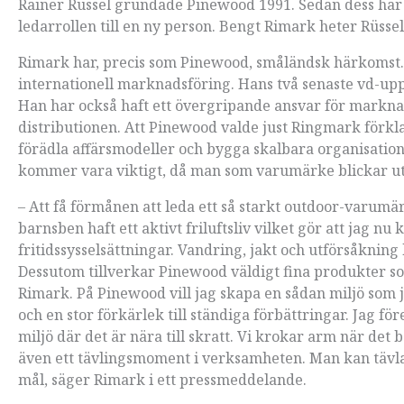
Rainer Rüssel grundade Pinewood 1991. Sedan dess har h
ledarrollen till en ny person. Bengt Rimark heter Rüssel
Rimark har, precis som Pinewood, småländsk härkomst.
internationell marknadsföring. Hans två senaste vd-up
Han har också haft ett övergripande ansvar för marknad
distributionen. Att Pinewood valde just Ringmark förk
förädla affärsmodeller och bygga skalbara organisatio
kommer vara viktigt, då man som varumärke blickar ut
–
Att få förmånen att leda ett så starkt outdoor-varumä
barnsben haft ett aktivt friluftsliv vilket gör att jag n
fritidssysselsättningar. Vandring, jakt och utförsåkning 
Dessutom tillverkar Pinewood väldigt fina produkter s
Rimark. På Pinewood vill jag skapa en sådan miljö som ja
och en stor förkärlek till ständiga förbättringar. Jag 
miljö där det är nära till skratt. Vi krokar arm när det 
även ett tävlingsmoment i verksamheten. Man kan tävla 
mål, säger Rimark i ett pressmeddelande.