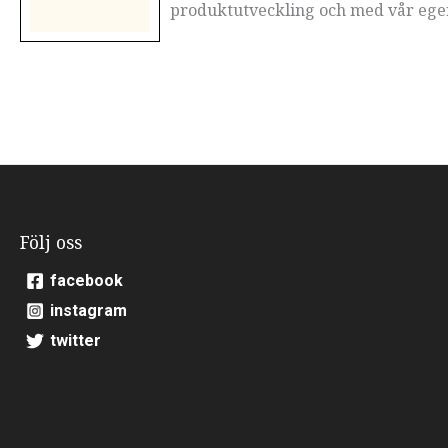
produktutveckling och med vår egen 
Följ oss
facebook
instagram
twitter