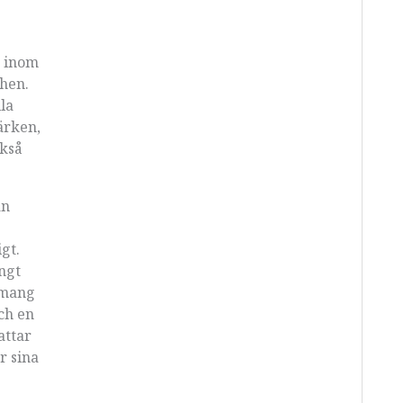
g inom
chen.
la
ärken,
ckså
an
gt.
ngt
gemang
ch en
attar
r sina