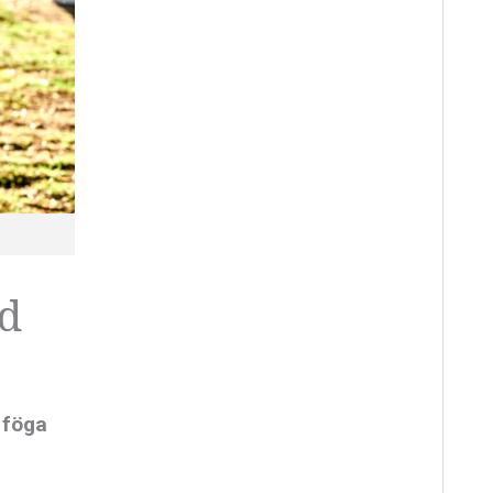
vd
 föga