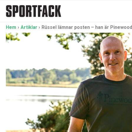
Hoppa
till
innehåll
Hem
Artiklar
Rüssel lämnar posten – han är Pinewood