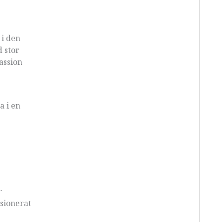
 i den
 stor
assion
a i en
r
ssionerat