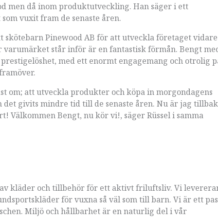
d men då inom produktutveckling. Han säger i ett
 som vuxit fram de senaste åren.
tt skötebarn Pinewood AB för att utveckla företaget vidare
 varumärket står inför är en fantastisk förmån. Bengt med
, prestigelöshet, med ett enormt engagemang och otrolig p
t framöver.
 bäst om; att utveckla produkter och köpa in morgondagens
det givits mindre tid till de senaste åren. Nu är jag tillbak
bart! Välkommen Bengt, nu kör vi!, säger Rüssel i samma
 kläder och tillbehör för ett aktivt friluftsliv. Vi leverera
hundsportskläder för vuxna så väl som till barn. Vi är ett pa
hen. Miljö och hållbarhet är en naturlig del i vår