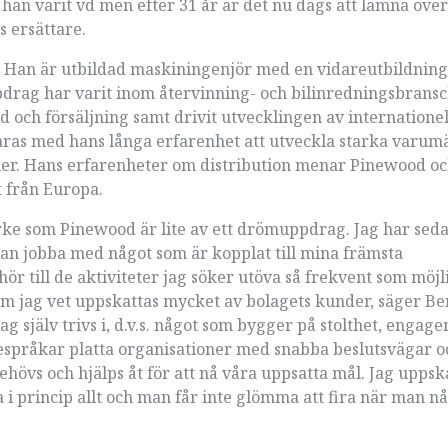
an varit vd men efter 31 år är det nu dags att lämna över
s ersättare.
 Han är utbildad maskiningenjör med en vidareutbildnin
pdrag har varit inom återvinning- och bilinredningsbrans
 och försäljning samt drivit utvecklingen av internationel
laras med hans långa erfarenhet att utveckla starka varum
ner. Hans erfarenheter om distribution menar Pinewood o
 från Europa.
rke som Pinewood är lite av ett drömuppdrag. Jag har sed
u kan jobba med något som är kopplat till mina främsta
hör till de aktiviteter jag söker utöva så frekvent som möjli
om jag vet uppskattas mycket av bolagets kunder, säger Be
g själv trivs i, d.v.s. något som bygger på stolthet, enga
förespråkar platta organisationer med snabba beslutsvägar o
behövs och hjälps åt för att nå våra uppsatta mål. Jag uppsk
i princip allt och man får inte glömma att fira när man nå