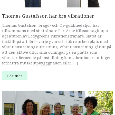
Thomas Gustafsson har bra vibrationer
Thomas Gustafson, bragd- och Os-guldmedaljör, har
tillsammans med sin tränare Per-Arne Nilsson tagit upp
agenturen av Bodygreens vibrationstränare. Siktet är
inställt på att förse varje gym och större arbetsplats med
vibrationsträningsutrustning. Vibrationsträning går ut på
att den aktive utför sina övningar på en platta som
vibrerar. Beroende på inställning kan vibrationer antingen
förbättra muskelupbygggnaden eller […]
Thomas
Läs mer
Gustafsson
har
bra
vibrationer