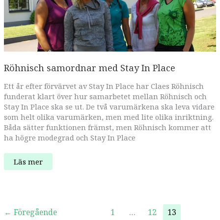
Röhnisch samordnar med Stay In Place
Ett år efter förvärvet av Stay In Place har Claes Röhnisch
funderat klart över hur samarbetet mellan Röhnisch och
Stay In Place ska se ut. De två varumärkena ska leva vidare
som helt olika varumärken, men med lite olika inriktning.
Båda sätter funktionen främst, men Röhnisch kommer att
ha högre modegrad och Stay In Place
Röhnisch
Läs mer
samordnar
med
Stay
In
Place
←
Föregående
1
…
12
13