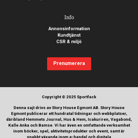
Info
Annonsinformation
Kundtjänst
CSR & miljö
Prenumerera
Copyright © 2025 Sportfack
Denna sajt drivs av Story House Egmont AB. Story House
Egmont publicerar ett hundratal tidningar och webbplatser,
däribland Hemmets Journal, Hus & Hem, Icakuriren, Vagabond,
Kalle Anka och Bamse. Vi har även en omfattande verksamhet
inom böcker, spel, aktivitetsprodukter och event, samt är
snabbt växande inom e-handel och digitala