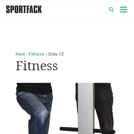
Hoppa
till
Mai
innehåll
Men
Hem
Fitness
Sida 13
Fitness