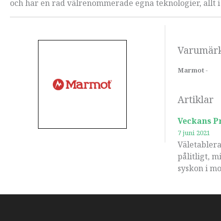
och har en rad välrenommerade egna teknologier, allt i 
Varumär
Marmot
-
Artiklar
Veckans P
7 juni 2021
Väletablera
pålitligt, 
syskon i mo