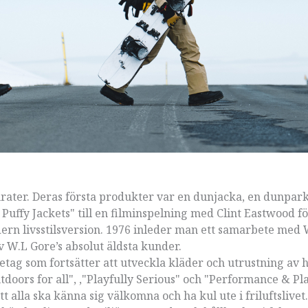
ter. Deras första produkter var en dunjacka, en dunparka
 Puffy Jackets" till en filminspelning med Clint Eastwood f
ern livsstilsversion. 1976 inleder man ett samarbete med W
 W.L Gore’s absolut äldsta kunder.
g som fortsätter att utveckla kläder och utrustning av högs
oors for all", ,"Playfully Serious" och "Performance & Pl
alla ska känna sig välkomna och ha kul ute i friluftslivet.