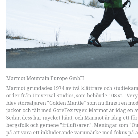
Marmot Mountain Europe GmbH
Marmot grundades 1974 av två klättrare och studiekamra
order från Universal Studios, som behövde 108 st. "Very
blev storsäljaren "Golden Mantle" som nu finns i en mod
jackor och tält med GoreTex tyger. Marmot är idag en av
Sedan dess har mycket hänt, och Marmot är idag ett företa
bergsfolk och gemene "friluftsaren". Meningar som "Outd
på att vara ett inkluderande varumärke med fokus på att 