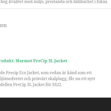
hög kvalitet med miljö, prestanda och hållbarhet i fokus.
ken
rodukt: Marmot PreCip 3L Jacket
de Precip Eco Jacket, som redan är känd som ett
miljömedvetet och prisvärt skalplagg, får nu ett nytt
dellen PreCip 3L Jacket för SS22.