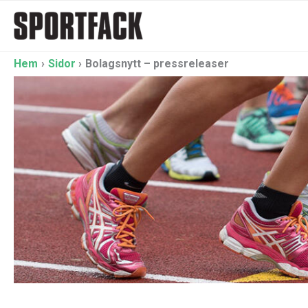
Hoppa
till
innehåll
Hem
Sidor
Bolagsnytt – pressreleaser