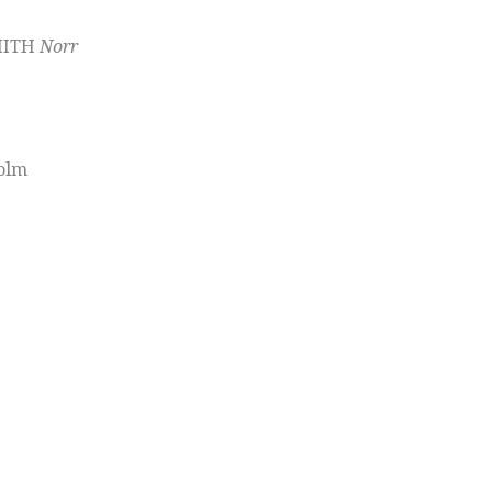
SMITH
Norr
olm