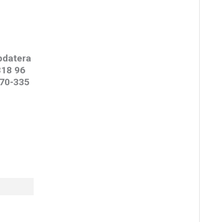
pdatera
818 96
070-335