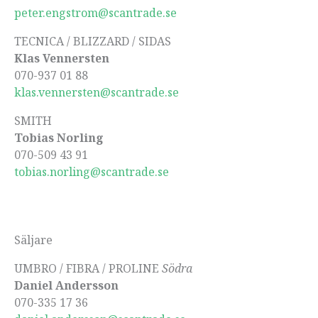
peter.engstrom@scantrade.se
TECNICA / BLIZZARD / SIDAS
Klas Vennersten
070-937 01 88
klas.vennersten@scantrade.se
SMITH
Tobias Norling
070-509 43 91
tobias.norling@scantrade.se
Säljare
UMBRO / FIBRA / PROLINE
Södra
Daniel Andersson
070-335 17 36