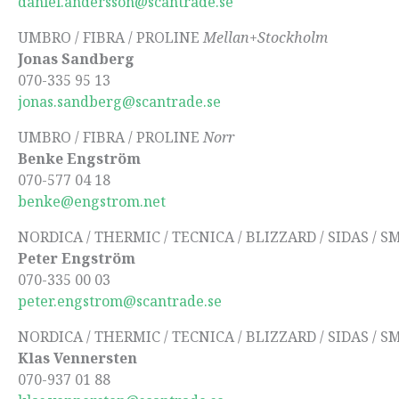
daniel.andersson@scantrade.se
UMBRO / FIBRA / PROLINE
Mellan+Stockholm
Jonas Sandberg
070-335 95 13
jonas.sandberg@scantrade.se
UMBRO / FIBRA / PROLINE
Norr
Benke Engström
070-577 04 18
benke@engstrom.net
NORDICA / THERMIC / TECNICA / BLIZZARD / SIDAS / 
Peter Engström
070-335 00 03
peter.engstrom@scantrade.se
NORDICA / THERMIC / TECNICA / BLIZZARD / SIDAS / 
Klas Vennersten
070-937 01 88