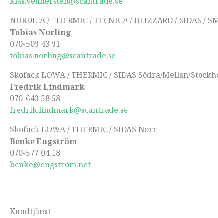
klas.vennersten@scantrade.se
NORDICA / THERMIC / TECNICA / BLIZZARD / SIDAS / 
Tobias Norling
070-509 43 91
tobias.norling@scantrade.se
Skofack LOWA / THERMIC / SIDAS Södra/Mellan/Stockh
Fredrik Lindmark
070-643 58 58
fredrik.lindmark@scantrade.se
Skofack LOWA / THERMIC / SIDAS Norr
Benke Engström
070-577 04 18
benke@engstrom.net
Kundtjänst