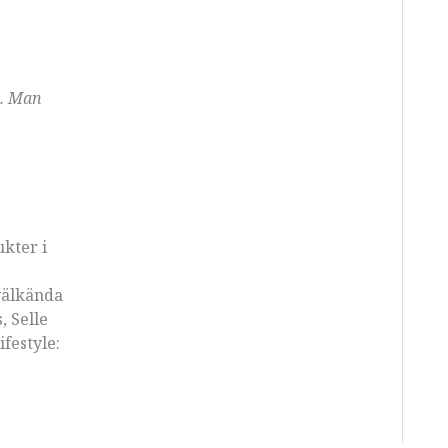
e. Man
kter i
 välkända
, Selle
festyle: