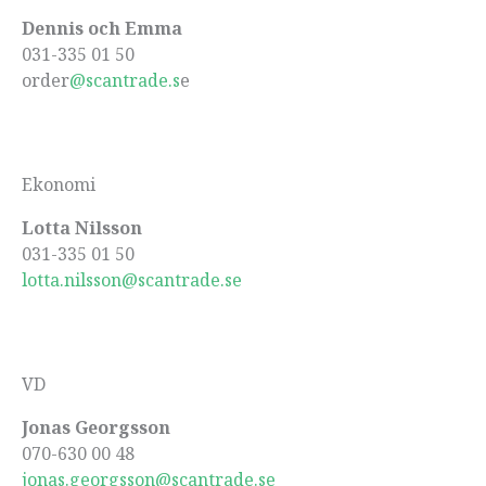
Dennis och Emma
031-335 01 50
order
@scantrade.s
e
Ekonomi
Lotta Nilsson
031-335 01 50
lotta.nilsson@scantrade.se
VD
Jonas Georgsson
070-630 00 48
jonas.georgsson@scantrade.se