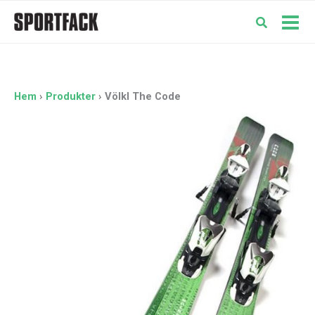
Hoppa
till
Mai
innehåll
Men
Hem
Produkter
Völkl The Code