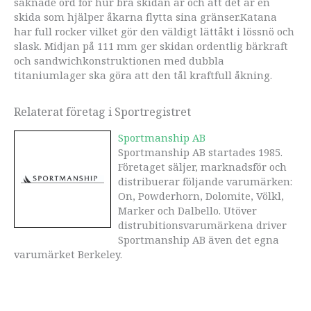
saknade ord för hur bra skidan är och att det är en
skida som hjälper åkarna flytta sina gränser.Katana
har full rocker vilket gör den väldigt lättåkt i lössnö och
slask. Midjan på 111 mm ger skidan ordentlig bärkraft
och sandwichkonstruktionen med dubbla
titaniumlager ska göra att den tål kraftfull åkning.
Relaterat företag i Sportregistret
Sportmanship AB
Sportmanship AB startades 1985.
Företaget säljer, marknadsför och
distribuerar följande varumärken:
On, Powderhorn, Dolomite, Völkl,
Marker och Dalbello. Utöver
distrubitionsvarumärkena driver
Sportmanship AB även det egna
varumärket Berkeley.