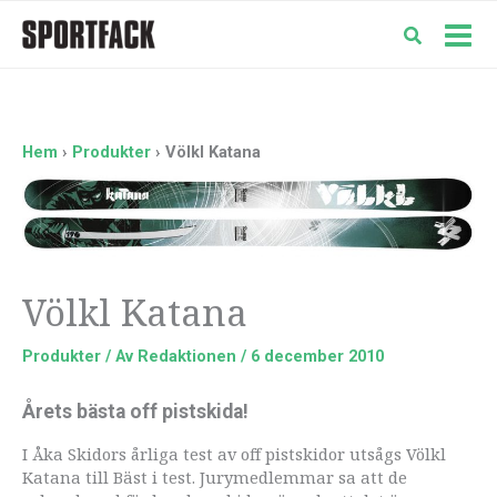
Hoppa
till
Mai
innehåll
Men
Hem
Produkter
Völkl Katana
Völkl Katana
Produkter
/ Av
Redaktionen
/
6 december 2010
Årets bästa off pistskida!
I Åka Skidors årliga test av off pistskidor utsågs Völkl
Katana till Bäst i test. Jurymedlemmar sa att de