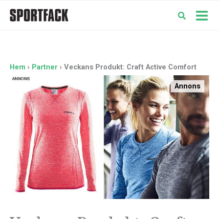
Hoppa
till
Mai
innehåll
Men
Hem
Partner
Veckans Produkt: Craft Active Comfort
Annons