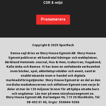
CSR & miljö
Prenumerera
Copyright © 2025 Sportfack
Denna sajt drivs av Story House Egmont AB. Story House
Egmont publicerar ett hundratal tidningar och webbplatser,
däribland Hemmets Journal, Hus & Hem, Icakuriren, Vagabond,
Kalle Anka och Bamse. Vi har även en omfattande verksamhet
inom böcker, spel, aktivitetsprodukter och event, samt är
snabbt växande inom e-handel och digitala
marknadsföringstjänster. Story House Egmont är en del av den
nordiska mediekoncernen och stiftelsen Egmont som varje år
delar ut mer än 120 miljoner kronor för att hjälpa utsatta barn
och ungdomar. Läs mer på www.storyhouseegmont.se.
Story House Egmont AB, Karlavägen 96, 115 26 Stockholm, Tel:
08-692 01 00, Orgnr: 556046-9206