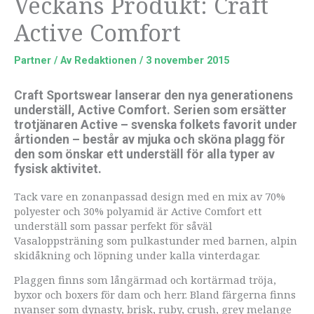
Veckans Produkt: Craft
Active Comfort
Partner
/ Av
Redaktionen
/
3 november 2015
Craft Sportswear lanserar den nya generationens
underställ, Active Comfort. Serien som ersätter
trotjänaren Active – svenska folkets favorit under
årtionden – består av mjuka och sköna plagg för
den som önskar ett underställ för alla typer av
fysisk aktivitet.
Tack vare en zonanpassad design med en mix av 70%
polyester och 30% polyamid är Active Comfort ett
underställ som passar perfekt för såväl
Vasaloppsträning som pulkastunder med barnen, alpin
skidåkning och löpning under kalla vinterdagar.
Plaggen finns som långärmad och kortärmad tröja,
byxor och boxers för dam och herr. Bland färgerna finns
nyanser som dynasty, brisk, ruby, crush, grey melange