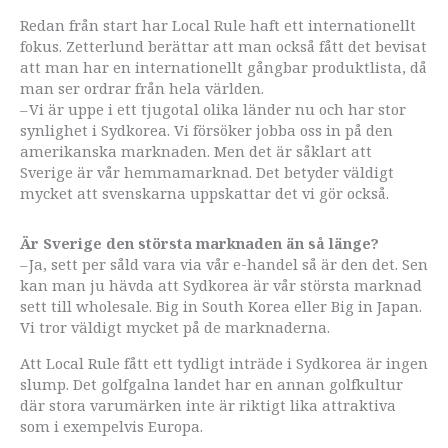
Redan från start har Local Rule haft ett internationellt
fokus. Zetterlund berättar att man också fått det bevisat
att man har en internationellt gångbar produktlista, då
man ser ordrar från hela världen.
– Vi är uppe i ett tjugotal olika länder nu och har stor
synlighet i Sydkorea. Vi försöker jobba oss in på den
amerikanska marknaden. Men det är såklart att
Sverige är vår hemmamarknad. Det betyder väldigt
mycket att svenskarna uppskattar det vi gör också.
Är Sverige den största marknaden än så länge?
– Ja, sett per såld vara via vår e-handel så är den det. Sen
kan man ju hävda att Sydkorea är vår största marknad
sett till wholesale. Big in South Korea eller Big in Japan.
Vi tror väldigt mycket på de marknaderna.
Att Local Rule fått ett tydligt inträde i Sydkorea är ingen
slump. Det golfgalna landet har en annan golfkultur
där stora varumärken inte är riktigt lika attraktiva
som i exempelvis Europa.