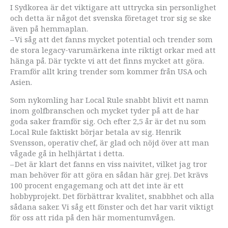
I Sydkorea är det viktigare att uttrycka sin personlighet
och detta är något det svenska företaget tror sig se ske
även på hemmaplan.
– Vi såg att det fanns mycket potential och trender som
de stora legacy-varumärkena inte riktigt orkar med att
hänga på. Där tyckte vi att det finns mycket att göra.
Framför allt kring trender som kommer från USA och
Asien.
Som nykomling har Local Rule snabbt blivit ett namn
inom golfbranschen och mycket tyder på att de har
goda saker framför sig. Och efter 2,5 år är det nu som
Local Rule faktiskt börjar betala av sig. Henrik
Svensson, operativ chef, är glad och nöjd över att man
vågade gå in helhjärtat i detta.
– Det är klart det fanns en viss naivitet, vilket jag tror
man behöver för att göra en sådan här grej. Det krävs
100 procent engagemang och att det inte är ett
hobbyprojekt. Det förbättrar kvalitet, snabbhet och alla
sådana saker. Vi såg ett fönster och det har varit viktigt
för oss att rida på den här momentumvågen.