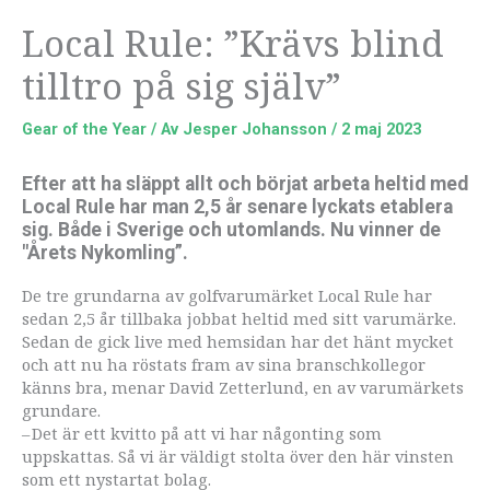
Local Rule: ”Krävs blind
tilltro på sig själv”
Gear of the Year
/ Av
Jesper Johansson
/
2 maj 2023
Efter att ha släppt allt och börjat arbeta heltid med
Local Rule har man 2,5 år senare lyckats etablera
sig. Både i Sverige och utomlands. Nu vinner de
"Årets Nykomling”.
De tre grundarna av golfvarumärket Local Rule har
sedan 2,5 år tillbaka jobbat heltid med sitt varumärke.
Sedan de gick live med hemsidan har det hänt mycket
och att nu ha röstats fram av sina branschkollegor
känns bra, menar David Zetterlund, en av varumärkets
grundare.
– Det är ett kvitto på att vi har någonting som
uppskattas. Så vi är väldigt stolta över den här vinsten
som ett nystartat bolag.