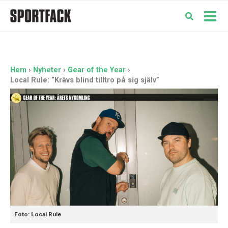
Hoppa
till
Mai
innehåll
Men
Hem
Nyheter
Gear of the Year
Local Rule: ”Krävs blind tilltro på sig själv”
Foto: Local Rule