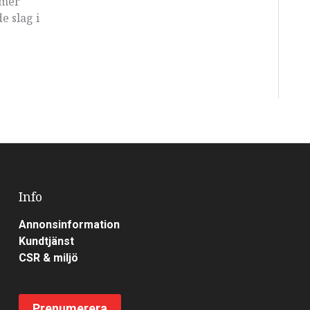
 mer
e slag i
Info
Annonsinformation
Kundtjänst
CSR & miljö
Prenumerera