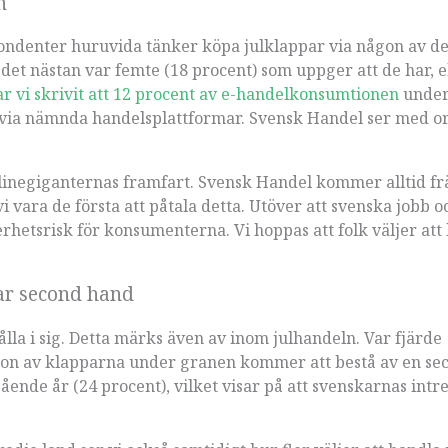
n
ondenter huruvida tänker köpa julklappar via någon av d
r det nästan var femte (18 procent) som uppger att de har, el
ar vi skrivit att 12 procent av e-handelkonsumtionen
under
e via nämnda handelsplattformar. Svensk Handel ser med o
onlinegiganternas framfart. Svensk Handel kommer alltid fr
 vara de första att påtala detta. Utöver att svenska jobb o
erhetsrisk för konsumenterna. Vi hoppas att folk väljer att
ar second hand
hålla i sig. Detta märks även av inom julhandeln. Var fjärde
gon av klapparna under granen kommer att bestå av en se
ende år (24 procent), vilket visar på att svenskarnas intre