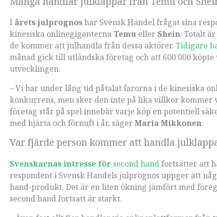
Många handlar julklappar från Temu och Shei
I
årets julprognos
har
Svensk Handel frågat sina resp
kinesiska onlinegiganterna
Temu
eller
Shein
. Totalt ä
de kommer att julhandla från dessa aktörer.
Tidigare h
månad gick till utländska företag och att 600 000 köpt
utvecklingen:
– Vi har under lång tid påtalat farorna i de kinesiska 
konkurrens, men sker den inte på lika villkor kommer vi
företag står på spel innebär varje köp en potentiell säk
med hjärta och förnuft i år, säger
Maria Mikkonen
.
Var fjärde person kommer att handla julklapp
Svenskarnas intresse för
second hand
fortsätter att 
respondent i Svensk Handels julprognos uppger att nå
hand-produkt. Det är en liten ökning jämfört med föregå
second hand fortsatt är starkt.