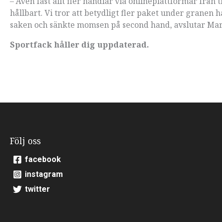
– Även fast allt fler handlar via onlineplattformar från 
hållbart. Vi tror att betydligt fler paket under granen
saken och sänkte momsen på second hand, avslutar Ma
Sportfack håller dig uppdaterad.
Följ oss
facebook
instagram
twitter