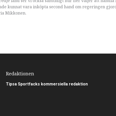
tredje land ser vi också samtidigt hur fler väljer att handla
 hade kunnat vara inköpta second hand om regeringen gjord
ria Mikkonen.
Redaktionen
Tipsa Sportfacks kommersiella redaktion