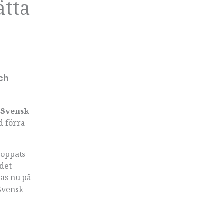
ätta
ch
n
Svensk
d förra
hoppats
 det
pas nu på
Svensk