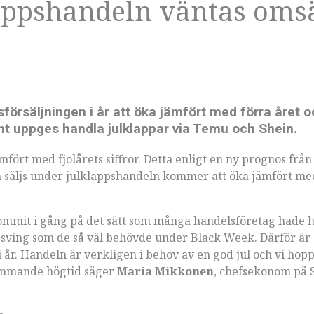
lappshandeln väntas oms
örsäljningen i år att öka jämfört med förra året o
nt uppges handla julklappar via Temu och Shein.
mfört med fjolårets siffror. Detta enligt en ny prognos frå
m säljs under julklappshandeln kommer att öka jämfört me
 kommit i gång på det sätt som många handelsföretag hade 
uppsving som de så väl behövde under Black Week. Därför är
 år. Handeln är verkligen i behov av en god jul och vi hop
kommande högtid säger
Maria Mikkonen
, chefsekonom på 