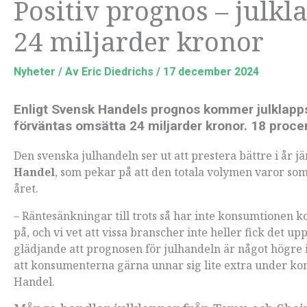
Positiv prognos – julk
24 miljarder kronor
Nyheter
/ Av
Eric Diedrichs
/
17 december 2024
Enligt Svensk Handels prognos kommer julklappsf
förväntas omsätta 24 miljarder kronor. 18 proce
Den svenska julhandeln ser ut att prestera bättre i år jä
Handel
, som pekar på att den totala volymen varor so
året.
– Räntesänkningar till trots så har inte konsumtionen
på, och vi vet att vissa branscher inte heller fick det 
glädjande att prognosen för julhandeln är något högre i
att konsumenterna gärna unnar sig lite extra under 
Handel.