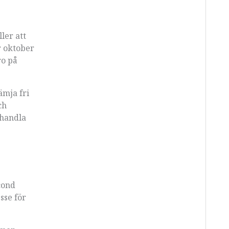
e
ler att
 oktober
ro på
ämja fri
ch
 handla
cond
sse för