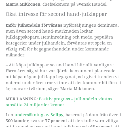
Maria Mikkonen
, chefsekonom på Svensk Handel.
Ökat intresse för second hand-julklappar
Inför julhandeln förväntas
nyförsäljningen dominera,
men även second hand-marknaden lockar
julklappsköpare. Heminredning och mode, populära
kategorier under julhandeln, förväntas att spela en
viktig roll för begagnathandeln under kommande
månader.
– Att köpa julklappar second hand blir allt vanligare.
Förra året såg vi hur var fjärde konsument planerade
att köpa någon julklapp begagnat, och givet trenden vi
noterat under året tror vi inte att det kommer bli färre i
år, snarare tvärtom, säger Maria Mikkonen.
MER LÄSNING:
Positiv prognos – julhandeln väntas
omsätta 24 miljarder kronor
I en
undersökning av
Sellpy
, baserad på data från över
1
500 kunder,
svarar
77 procent
att de skulle vara villiga
att ta emot en second hand-julklapp och
68 procent
att