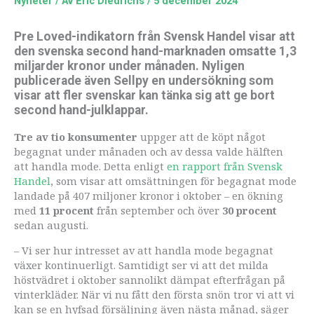
Nyheter
/ Av
Eric Diedrichs
/
5 december 2024
Pre Loved-indikatorn från Svensk Handel visar att
den svenska second hand-marknaden omsatte 1,3
miljarder kronor under månaden. Nyligen
publicerade även Sellpy en undersökning som
visar att fler svenskar kan tänka sig att ge bort
second hand-julklappar.
Tre av tio konsumenter
uppger att de köpt något
begagnat under månaden och av dessa valde hälften
att handla mode. Detta enligt
en rapport från Svensk
Handel
, som visar att omsättningen för begagnat mode
landade på 407 miljoner kronor i oktober – en ökning
med
11 procent
från september och över
30 procent
sedan augusti.
– Vi ser hur intresset av att handla mode begagnat
växer kontinuerligt. Samtidigt ser vi att det milda
höstvädret i oktober sannolikt dämpat efterfrågan på
vinterkläder. När vi nu fått den första snön tror vi att vi
kan se en hyfsad försäljning även nästa månad, säger