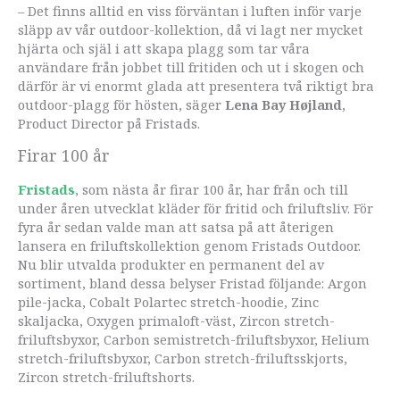
– Det finns alltid en viss förväntan i luften inför varje
släpp av vår outdoor-kollektion, då vi lagt ner mycket
hjärta och själ i att skapa plagg som tar våra
användare från jobbet till fritiden och ut i skogen och
därför är vi enormt glada att presentera två riktigt bra
outdoor-plagg för hösten, säger
Lena Bay Højland
,
Product Director på Fristads.
Firar 100 år
Fristads
, som nästa år firar 100 år, har från och till
under åren utvecklat kläder för fritid och friluftsliv. För
fyra år sedan valde man att satsa på att återigen
lansera en friluftskollektion genom Fristads Outdoor.
Nu blir utvalda produkter en permanent del av
sortiment, bland dessa belyser Fristad följande: Argon
pile-jacka, Cobalt Polartec stretch-hoodie, Zinc
skaljacka, Oxygen primaloft-väst, Zircon stretch-
friluftsbyxor, Carbon semistretch-friluftsbyxor, Helium
stretch-friluftsbyxor, Carbon stretch-friluftsskjorts,
Zircon stretch-friluftshorts.