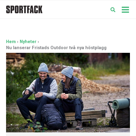
Hoppa
till
Mai
innehåll
Men
Hem
Nyheter
Nu lanserar Fristads Outdoor två nya höstplagg