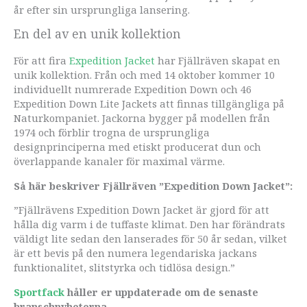
år efter sin ursprungliga lansering.
En del av en unik kollektion
För att fira
Expedition Jacket
har Fjällräven skapat en
unik kollektion. Från och med 14 oktober kommer 10
individuellt numrerade Expedition Down och 46
Expedition Down Lite Jackets att finnas tillgängliga på
Naturkompaniet. Jackorna bygger på modellen från
1974 och förblir trogna de ursprungliga
designprinciperna med etiskt producerat dun och
överlappande kanaler för maximal värme.
Så här beskriver Fjällräven ”Expedition Down Jacket”:
”Fjällrävens Expedition Down Jacket är gjord för att
hålla dig varm i de tuffaste klimat. Den har förändrats
väldigt lite sedan den lanserades för 50 år sedan, vilket
är ett bevis på den numera legendariska jackans
funktionalitet, slitstyrka och tidlösa design.”
Sportfack
håller er uppdaterade om de senaste
branschnyheterna.