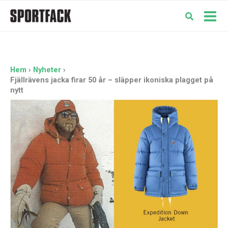
Hoppa
till
Mai
innehåll
Men
Hem
Nyheter
Fjällrävens jacka firar 50 år – släpper ikoniska plagget på
nytt