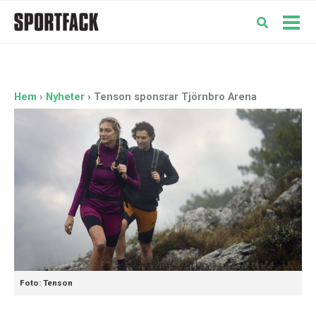
Hoppa
till
Mai
innehåll
Men
Hem
Nyheter
Tenson sponsrar Tjörnbro Arena
Foto: Tenson