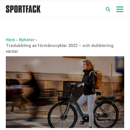
Hoppa
till
Mai
innehåll
Men
Hem
Nyheter
Tredubbling av förmånscyklar 2022 – och dubblering
väntar