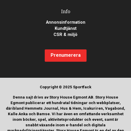
Info
Annonsinformation
Kundtjänst
CSR & miljö
Prenumerera
Copyright © 2025 Sportfack
Denna sajt drivs av Story House Egmont AB. Story House
Egmont publicerar ett hundratal tidningar och webbplatser,
däribland Hemmets Journal, Hus & Hem, Icakuriren, Vagabond,
Kalle Anka och Bamse. Vi har även en omfattande verksamhet
inom böcker, spel, aktivitetsprodukter och event, samt är
snabbt växande inom e-handel och digitala
marknadsföringstjänster. Story House Egmont är en del av den