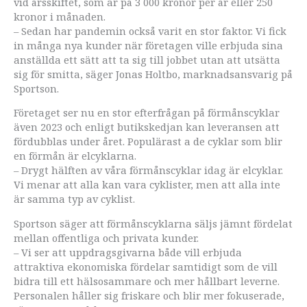
vid årsskiftet, som är på 3 000 kronor per år eller 250
kronor i månaden.
– Sedan har pandemin också varit en stor faktor. Vi fick
in många nya kunder när företagen ville erbjuda sina
anställda ett sätt att ta sig till jobbet utan att utsätta
sig för smitta, säger Jonas Holtbo, marknadsansvarig på
Sportson.
Företaget ser nu en stor efterfrågan på förmånscyklar
även 2023 och enligt butikskedjan kan leveransen att
fördubblas under året. Populärast a de cyklar som blir
en förmån är elcyklarna.
– Drygt hälften av våra förmånscyklar idag är elcyklar.
Vi menar att alla kan vara cyklister, men att alla inte
är samma typ av cyklist.
Sportson säger att förmånscyklarna säljs jämnt fördelat
mellan offentliga och privata kunder.
– Vi ser att uppdragsgivarna både vill erbjuda
attraktiva ekonomiska fördelar samtidigt som de vill
bidra till ett hälsosammare och mer hållbart leverne.
Personalen håller sig friskare och blir mer fokuserade,