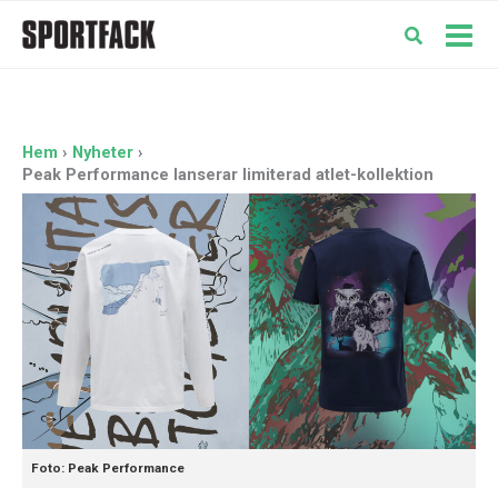
Hoppa
till
Mai
innehåll
Men
Hem
Nyheter
Peak Performance lanserar limiterad atlet-kollektion
Foto: Peak Performance