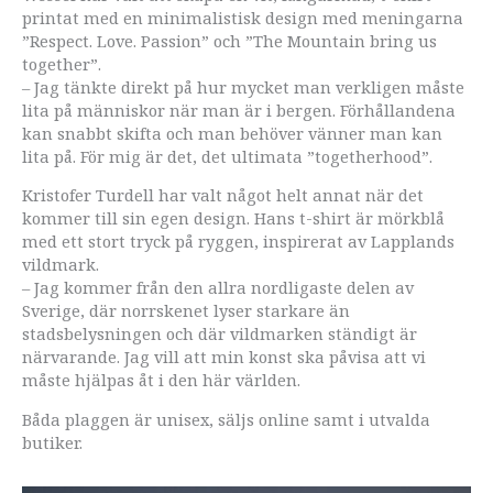
printat med en minimalistisk design med meningarna
”Respect. Love. Passion” och ”The Mountain bring us
together”.
– Jag tänkte direkt på hur mycket man verkligen måste
lita på människor när man är i bergen. Förhållandena
kan snabbt skifta och man behöver vänner man kan
lita på. För mig är det, det ultimata ”togetherhood”.
Kristofer Turdell har valt något helt annat när det
kommer till sin egen design. Hans t-shirt är mörkblå
med ett stort tryck på ryggen, inspirerat av Lapplands
vildmark.
– Jag kommer från den allra nordligaste delen av
Sverige, där norrskenet lyser starkare än
stadsbelysningen och där vildmarken ständigt är
närvarande. Jag vill att min konst ska påvisa att vi
måste hjälpas åt i den här världen.
Båda plaggen är unisex, säljs online samt i utvalda
butiker.