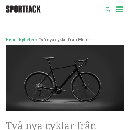
Hoppa
till
Mai
innehåll
Men
Hem
Nyheter
Två nya cyklar från Meter
Två nya cyklar från