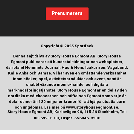
Prenumerera
Copyright © 2025 Sportfack
Denna sajt drivs av Story House Egmont AB. Story House
Egmont publicerar ett hundratal tidningar och webbplatser,
däribland Hemmets Journal, Hus & Hem, Icakuriren, Vagabond,
Kalle Anka och Bamse. Vi har även en omfattande verksamhet
inom böcker, spel, aktivitetsprodukter och event, samt är
snabbt växande inom e-handel och digitala
marknadsföringstjänster. Story House Egmont är en del av den
nordiska mediekoncernen och stiftelsen Egmont som varje år
delar ut mer än 120 miljoner kronor för att hjälpa utsatta barn
och ungdomar. Läs mer på www.storyhouseegmont.se.
Story House Egmont AB, Karlavägen 96, 115 26 Stockholm, Tel:
08-692 01 00, Orgnr: 556046-9206