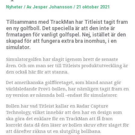
Nyheter
/ Av
Jesper Johansson
/
21 oktober 2021
Tillsammans med TrackMan har Titleist tagit fram
en ny golfboll. Det speciella är att den inte är
frmatagen för vanligt golfspel. Nej, istället är den
skapad för att fungera extra bra inomhus, i en
simulator.
Simulatorgolfen har slagit igenom brett de senaste
åren. Och om man ser till Titleists produktutveckling är
den också här för att stanna.
Det amerikanska golfföretaget, som bland annat gör
världsledande Prov1-bollen, har nämligen tagit fram en
ny version av nämnda boll –endast för simulatorer.
Bollen har vad Titleist kallar en Radar Capture
Technology, vilket innebär att den har en design som
ska göra det enklare för en TrackMan att få fram
korrekt data då den läser av bollen skruv efter slaget för
att därefter räkna ut en slutgiltig bollbana.