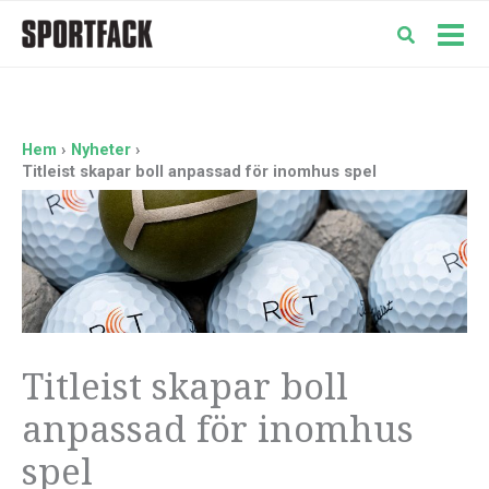
Hoppa
till
Mai
innehåll
Men
Hem
Nyheter
Titleist skapar boll anpassad för inomhus spel
Titleist skapar boll
anpassad för inomhus
spel