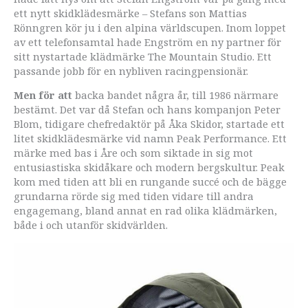
ett nytt skidklädesmärke – Stefans son Mattias
Rönngren kör ju i den alpina världscupen. Inom loppet
av ett telefonsamtal hade Engström en ny partner för
sitt nystartade klädmärke The Mountain Studio. Ett
passande jobb för en nybliven racingpensionär.
Men för att
backa bandet några år, till 1986 närmare
bestämt. Det var då Stefan och hans kompanjon Peter
Blom, tidigare chefredaktör på Åka Skidor, startade ett
litet skidklädesmärke vid namn Peak Performance. Ett
märke med bas i Åre och som siktade in sig mot
entusiastiska skidåkare och modern bergskultur. Peak
kom med tiden att bli en rungande succé och de bägge
grundarna rörde sig med tiden vidare till andra
engagemang, bland annat en rad olika klädmärken,
både i och utanför skidvärlden.