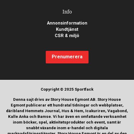
Info
Annonsinformation
Kundtjänst
CSR & miljö
Prenumerera
Copyright © 2025 Sportfack
Denna sajt drivs av Story House Egmont AB. Story House
Egmont publicerar ett hundratal tidningar och webbplatser,
däribland Hemmets Journal, Hus & Hem, Icakuriren, Vagabond,
Kalle Anka och Bamse. Vi har även en omfattande verksamhet
inom böcker, spel, aktivitetsprodukter och event, samt är
snabbt växande inom e-handel och digitala
marknadsföringstjänster. Story House Egmont är en del av den