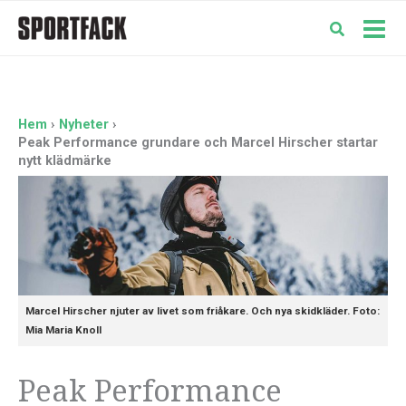
Hoppa
till
Mai
innehåll
Men
Hem
Nyheter
Peak Performance grundare och Marcel Hirscher startar
nytt klädmärke
Marcel Hirscher njuter av livet som friåkare. Och nya skidkläder. Foto:
Mia Maria Knoll
Peak Performance