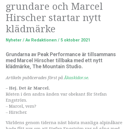
grundare och Marcel
Hirscher startar nytt
klädmärke
Nyheter
/ Av
Redaktionen
/
5 oktober 2021
Grundarna av Peak Performance är tillsammans
med Marcel Hirscher tillbaka med ett nytt
klädmärke, The Mountain Studio.
Artikeln publicerades först på
Åkaskidor.se.
– Hej. Det är Marcel.
Rösten i den andra änden var obekant för Stefan
Engström.
– Marcel, vem?
– Hirscher.
Världens genom tiderna näst bästa manliga alpinåkare
hade fått nys om att Stefan Engström var på gång med