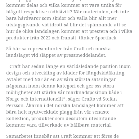
kommer delas och vilka kommer att vara unika för
blågult respektive rödblåvitt? När materialen, och inte
bara hårdvaror som skidor och valla blir allt mer
utslagsgivande vid idrott så blir det spännande att se
hur de olika landslagen kommer att prestera och i vilka
produkter från 2022 och framåt, tänker Sportfack.
Så här sa representanter från Craft och norska
landslaget vid släppet av pressmeddelandet.
– Craft har sedan länge en världsledande position inom
design och utveckling av kläder för längdskidåkning.
Avtalet med NSF är en av våra största satsningar
någonsin inom denna kategori och ger oss stora
möjligheter att stärka vår marknadsposition både i
Norge och internationellt”, säger Crafts vd Stefan
Persson. Åkarna i det norska landslaget kommer att
bära helt nyutvecklade plagg från vår senaste
kollektion, produkter som dessutom uteslutande
kommer vara tillverkade av hållbara material.
Samarbetet innebär att Craft kommer att förse de