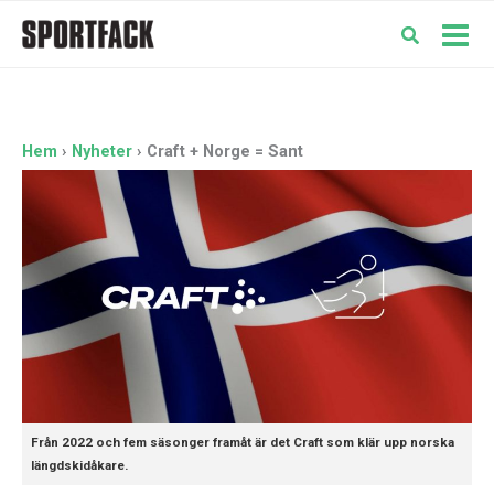
Hoppa
till
Mai
innehåll
Men
Hem
Nyheter
Craft + Norge = Sant
Från 2022 och fem säsonger framåt är det Craft som klär upp norska
längdskidåkare.