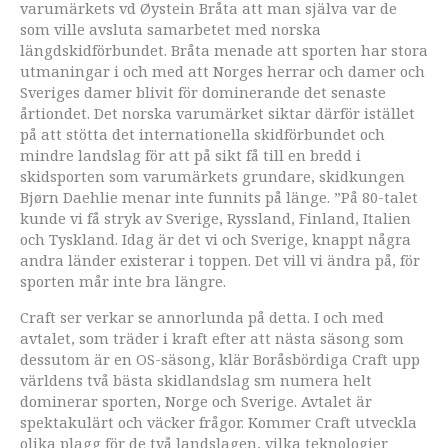
varumärkets vd Øystein Bråta att man själva var de
som ville avsluta samarbetet med norska
längdskidförbundet. Bråta menade att sporten har stora
utmaningar i och med att Norges herrar och damer och
Sveriges damer blivit för dominerande det senaste
årtiondet. Det norska varumärket siktar därför istället
på att stötta det internationella skidförbundet och
mindre landslag för att på sikt få till en bredd i
skidsporten som varumärkets grundare, skidkungen
Bjørn Daehlie menar inte funnits på länge. ”På 80-talet
kunde vi få stryk av Sverige, Ryssland, Finland, Italien
och Tyskland. Idag är det vi och Sverige, knappt några
andra länder existerar i toppen. Det vill vi ändra på, för
sporten mår inte bra längre.
Craft ser verkar se annorlunda på detta. I och med
avtalet, som träder i kraft efter att nästa säsong som
dessutom är en OS-säsong, klär Boråsbördiga Craft upp
världens två bästa skidlandslag sm numera helt
dominerar sporten, Norge och Sverige. Avtalet är
spektakulärt och väcker frågor. Kommer Craft utveckla
olika plagg för de två landslagen, vilka teknologier