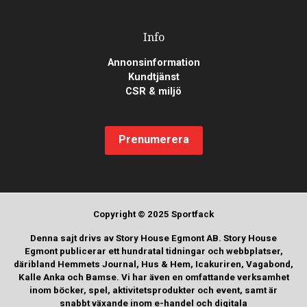
Info
Annonsinformation
Kundtjänst
CSR & miljö
Prenumerera
Copyright © 2025 Sportfack
Denna sajt drivs av Story House Egmont AB. Story House
Egmont publicerar ett hundratal tidningar och webbplatser,
däribland Hemmets Journal, Hus & Hem, Icakuriren, Vagabond,
Kalle Anka och Bamse. Vi har även en omfattande verksamhet
inom böcker, spel, aktivitetsprodukter och event, samt är
snabbt växande inom e-handel och digitala