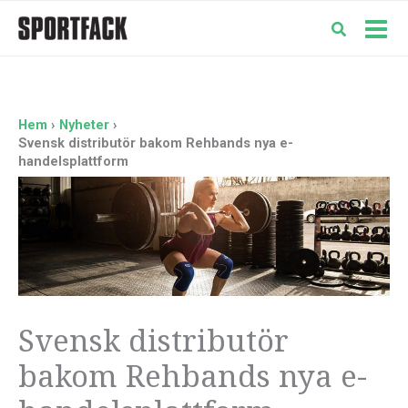
Hoppa
till
Mai
innehåll
Men
Hem
Nyheter
Svensk distributör bakom Rehbands nya e-
handelsplattform
Svensk distributör
bakom Rehbands nya e-