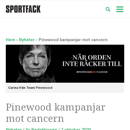
Hoppa
till
Mai
innehåll
Men
Hem
Nyheter
Pinewood kampanjar mot cancern
Carina från Team Pinewood
Pinewood kampanjar
mot cancern
Nyheter
/ Av
Redaktionen
/
7 oktober 2020