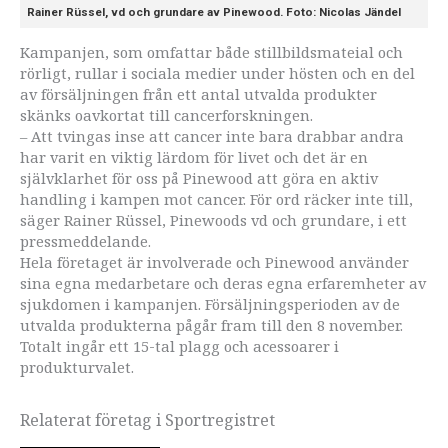
Rainer Rüssel, vd och grundare av Pinewood. Foto: Nicolas Jändel
Kampanjen, som omfattar både stillbildsmateial och
rörligt, rullar i sociala medier under hösten och en del
av försäljningen från ett antal utvalda produkter
skänks oavkortat till cancerforskningen.
– Att tvingas inse att cancer inte bara drabbar andra
har varit en viktig lärdom för livet och det är en
självklarhet för oss på Pinewood att göra en aktiv
handling i kampen mot cancer. För ord räcker inte till,
säger Rainer Rüssel, Pinewoods vd och grundare, i ett
pressmeddelande.
Hela företaget är involverade och Pinewood använder
sina egna medarbetare och deras egna erfaremheter av
sjukdomen i kampanjen. Försäljningsperioden av de
utvalda produkterna pågår fram till den 8 november.
Totalt ingår ett 15-tal plagg och acessoarer i
produkturvalet.
Relaterat företag i Sportregistret