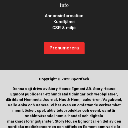
Info
Annonsinformation
Kundtjänst
CSR & miljö
Prenumerera
Copyright © 2025 Sportfack
Denna sajt drivs av Story House Egmont AB. Story House
Egmont publicerar ett hundratal tidningar och webbplatser,
däribland Hemmets Journal, Hus & Hem, Icakuriren, Vagabond,
Kalle Anka och Bamse. Vi har även en omfattande verksamhet
inom böcker, spel, aktivitetsprodukter och event, samt är
snabbt växande inom e-handel och digitala
marknadsföringstjänster. Story House Egmont är en del av den
nordiska mediekoncernen och stiftelsen Egmont som varje år