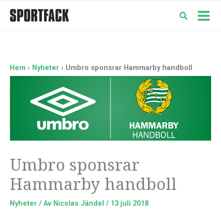
Hoppa
till
Mai
innehåll
Men
Hem
Nyheter
Umbro sponsrar Hammarby handboll
Umbro sponsrar
Hammarby handboll
Nyheter
/ Av
Nicolas Jändel
/
13 juli 2018