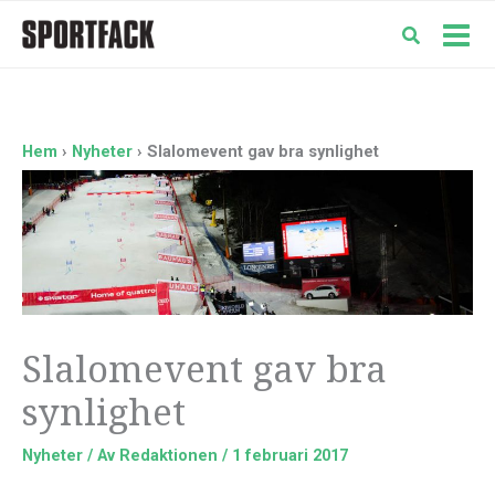
Hoppa
till
Mai
innehåll
Men
Hem
Nyheter
Slalomevent gav bra synlighet
Slalomevent gav bra
synlighet
Nyheter
/ Av
Redaktionen
/
1 februari 2017