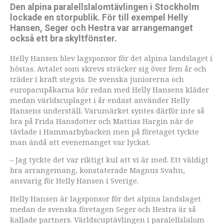
Den alpina paralellslalomtävlingen i Stockholm
lockade en storpublik. För till exempel Helly
Hansen, Seger och Hestra var arrangemanget
också ett bra skyltfönster.
Helly Hansen blev lagsponsor för det alpina landslaget i
höstas. Avtalet som skrevs sträcker sig över fem år och
träder i kraft stegvis. De svenska juniorerna och
europacupåkarna kör redan med Helly Hansens kläder
medan världscuplaget i år endast använder Helly
Hansens underställ. Varumärket syntes därför inte så
bra på Frida Hansdotter och Mattias Hargin när de
tävlade i Hammarbybacken men på företaget tyckte
man ändå att evenemanget var lyckat.
­– Jag tyckte det var riktigt kul att vi är med. Ett väldigt
bra arrangemang, konstaterade Magnus Svahn,
ansvarig för Helly Hansen i Sverige.
Helly Hansen är lagsponsor för det alpina landslaget
medan de svenska företagen Seger och Hestra är så
kallade partners. Världscuptävlingen i paralellslalom