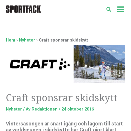
Hoppa
till
Mai
innehåll
Men
Hem
Nyheter
Craft sponsrar skidskytt
Craft sponsrar skidskytt
Nyheter
/ Av
Redaktionen
/
24 oktober 2016
Vintersäsongen är snart igång och lagom till start
av världscupen i skidskytte har Craft gjort klart