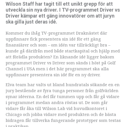
Wilson Staff har tagit till ett unikt grepp för att
utveckla sin nya driver. I TV-programmet Driver vs
Driver kämpar ett gäng innovatörer om att juryn
ska gilla just deras idé.
Kommer du ihåg TV-programmet Draknästet där
uppfinnare fick presentera sin idé för ett gäng
finansiärer och som – om idén var tillräckligt bra –
kunde gå därifrån med både startkapital och hjälp med
att förädla produkten? En liknande idé ligger bakom
programmet Driver vs Driver som sänds i höst på Golf
Channel i USA men i det här programmet ska alla
uppfinnare presentera sin idé för en ny driver.
Elva team har valts ut bland hundratals sökande en en
jury bestående av fyra tunga personer från golfvärlden
synar idéerna. En del får tummen upp och får gå vidare
i programmet medan andra röstas ut. De som går
vidare får åka till Wilson Lab vid huvudkontoret i
Chicago och jobba vidare med produkten och de bästa
bidragen får tillverka fungerande prototyper som testas
i praktiken.