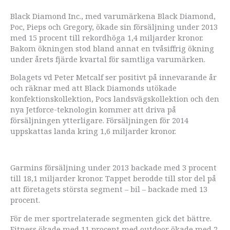
Black Diamond Inc., med varumärkena Black Diamond,
Poc, Pieps och Gregory, ökade sin försäljning under 2013
med 15 procent till rekordhöga 1,4 miljarder kronor.
Bakom ökningen stod bland annat en tvåsiffrig ökning
under årets fjärde kvartal för samtliga varumärken.
Bolagets vd Peter Metcalf ser positivt på innevarande år
och räknar med att Black Diamonds utökade
konfektionskollektion, Pocs landsvägskollektion och den
nya Jetforce-teknologin kommer att driva på
försäljningen ytterligare. Försäljningen för 2014
uppskattas landa kring 1,6 miljarder kronor.
Garmins försäljning under 2013 backade med 3 procent
till 18,1 miljarder kronor. Tappet berodde till stor del på
att företagets största segment – bil – backade med 13
procent.
För de mer sportrelaterade segmenten gick det bättre.
Fitness ökade med 11 procent med outdoor ökade med 2