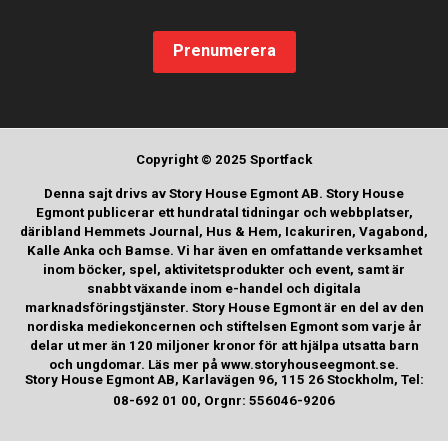
Prenumerera
Copyright © 2025 Sportfack
Denna sajt drivs av Story House Egmont AB. Story House
Egmont publicerar ett hundratal tidningar och webbplatser,
däribland Hemmets Journal, Hus & Hem, Icakuriren, Vagabond,
Kalle Anka och Bamse. Vi har även en omfattande verksamhet
inom böcker, spel, aktivitetsprodukter och event, samt är
snabbt växande inom e-handel och digitala
marknadsföringstjänster. Story House Egmont är en del av den
nordiska mediekoncernen och stiftelsen Egmont som varje år
delar ut mer än 120 miljoner kronor för att hjälpa utsatta barn
och ungdomar. Läs mer på www.storyhouseegmont.se.
Story House Egmont AB, Karlavägen 96, 115 26 Stockholm, Tel:
08-692 01 00, Orgnr: 556046-9206