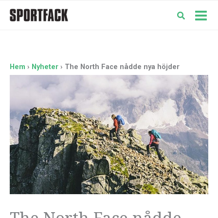
Hoppa
till
Mai
innehåll
Men
Hem
Nyheter
The North Face nådde nya höjder
The North Face nådde