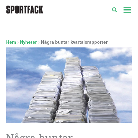
Hoppa
till
Mai
innehåll
Men
Hem
Nyheter
Några buntar kvartalsrapporter
Några buntar