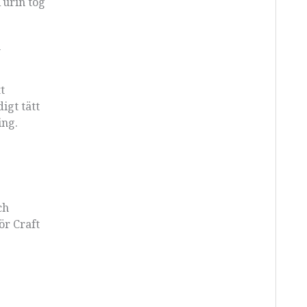
Turin tog
n
t
igt tätt
ing.
ch
ör Craft