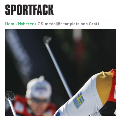
Hoppa
till
innehåll
Hem
Nyheter
OS-medaljör tar plats hos Craft