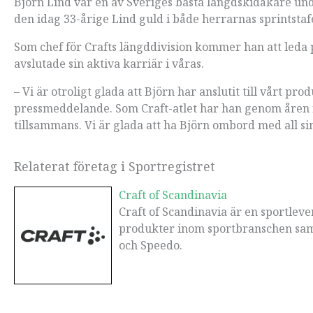
Björn Lind var en av Sveriges bästa längdskidåkare unde
den idag 33-årige Lind guld i både herrarnas sprintstafe
Som chef för Crafts längddivision kommer han att leda
avslutade sin aktiva karriär i våras.
– Vi är otroligt glada att Björn har anslutit till vårt p
pressmeddelande. Som Craft-atlet har han genom åren fö
tillsammans. Vi är glada att ha Björn ombord med all si
Relaterat företag i Sportregistret
Craft of Scandinavia
Craft of Scandinavia är en sportle
produkter inom sportbranschen samt 
och Speedo.