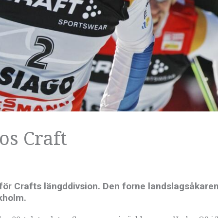
os Craft
för Crafts längddivsion. Den forne landslagsåkaren
ckholm.