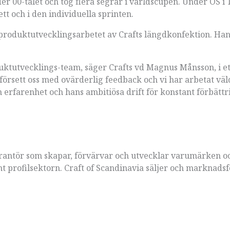
r 00-talet och tog flera segrar i världscupen. Under OS i 
tt och i den individuella sprinten.
 produktutvecklingsarbetet av Crafts längdkonfektion. Ha
roduktutvecklings-team, säger Crafts vd Magnus Månsson, i et
rsett oss med ovärderlig feedback och vi har arbetat väld
n erfarenhet och hans ambitiösa drift för konstant förbättr
verantör som skapar, förvärvar och utvecklar varumärken o
profilsektorn. Craft of Scandinavia säljer och marknadsf