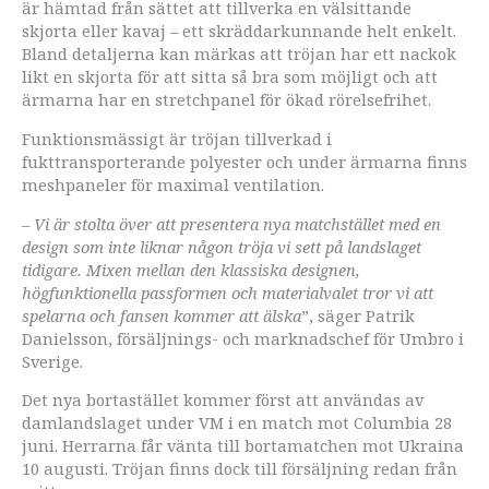
är hämtad från sättet att tillverka en välsittande
skjorta eller kavaj – ett skräddarkunnande helt enkelt.
Bland detaljerna kan märkas att tröjan har ett nackok
likt en skjorta för att sitta så bra som möjligt och att
ärmarna har en stretchpanel för ökad rörelsefrihet.
Funktionsmässigt är tröjan tillverkad i
fukttransporterande polyester och under ärmarna finns
meshpaneler för maximal ventilation.
–
Vi är stolta över att presentera nya matchstället med en
design som inte liknar någon tröja vi sett på
landslaget
tidigare. Mixen mellan den klassiska designen,
högfunktionella passformen och materialvalet tror
vi att
spelarna och fansen kommer att älska
”, säger Patrik
Danielsson, försäljnings- och marknadschef för Umbro i
Sverige.
Det nya bortastället kommer först att användas av
damlandslaget under VM i en match mot Columbia 28
juni. Herrarna får vänta till bortamatchen mot Ukraina
10 augusti. Tröjan finns dock till försäljning redan från