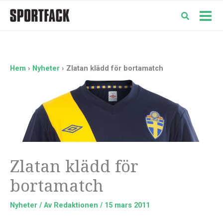
Hoppa
till
Mai
innehåll
Men
Hem
Nyheter
Zlatan klädd för bortamatch
Zlatan klädd för
bortamatch
Nyheter
/ Av
Redaktionen
/
15 mars 2011